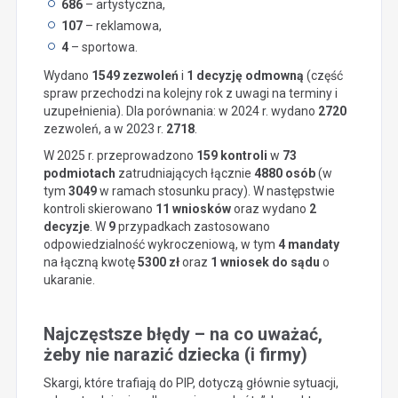
686
– artystyczna,
107
– reklamowa,
4
– sportowa.
Wydano
1549 zezwoleń
i
1 decyzję odmowną
(część
spraw przechodzi na kolejny rok z uwagi na terminy i
uzupełnienia). Dla porównania: w 2024 r. wydano
2720
zezwoleń, a w 2023 r.
2718
.
W 2025 r. przeprowadzono
159 kontroli
w
73
podmiotach
zatrudniających łącznie
4880 osób
(w
tym
3049
w ramach stosunku pracy). W następstwie
kontroli skierowano
11 wniosków
oraz wydano
2
decyzje
. W
9
przypadkach zastosowano
odpowiedzialność wykroczeniową, w tym
4 mandaty
na łączną kwotę
5300 zł
oraz
1 wniosek do sądu
o
ukaranie.
Najczęstsze błędy – na co uważać,
żeby nie narazić dziecka (i firmy)
Skargi, które trafiają do PIP, dotyczą głównie sytuacji,