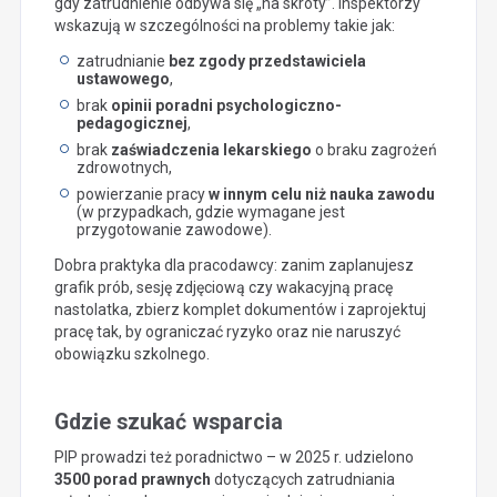
gdy zatrudnienie odbywa się „na skróty”. Inspektorzy
wskazują w szczególności na problemy takie jak:
zatrudnianie
bez zgody przedstawiciela
ustawowego
,
brak
opinii poradni psychologiczno-
pedagogicznej
,
brak
zaświadczenia lekarskiego
o braku zagrożeń
zdrowotnych,
powierzanie pracy
w innym celu niż nauka zawodu
(w przypadkach, gdzie wymagane jest
przygotowanie zawodowe).
Dobra praktyka dla pracodawcy: zanim zaplanujesz
grafik prób, sesję zdjęciową czy wakacyjną pracę
nastolatka, zbierz komplet dokumentów i zaprojektuj
pracę tak, by ograniczać ryzyko oraz nie naruszyć
obowiązku szkolnego.
Gdzie szukać wsparcia
PIP prowadzi też poradnictwo – w 2025 r. udzielono
3500 porad prawnych
dotyczących zatrudniania