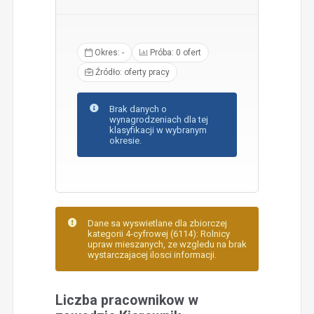
Okres: -
Próba: 0 ofert
Źródło: oferty pracy
Brak danych o
wynagrodzeniach dla tej
klasyfikacji w wybranym
okresie.
Dane sa wyswietlane dla zbiorczej
kategorii 4-cyfrowej (6114): Rolnicy
upraw mieszanych, ze wzgledu na brak
wystarczajacej ilosci informacji.
Liczba pracownikow w