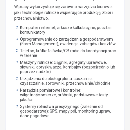
W pracy wykorzystuje się zarówno narzędzia biurowe,
jak i technologie rolnicze wspierające produkcję, zbiór i
przechowalnictwo.
Komputer i internet, arkusze kalkulacyjne, poczta i
komunikatory
Oprogramowanie do zarządzania gospodarstwem
(Farm Management), ewidencje zabiegów i kosztów
Telefon, krótkofalówka/CB radio do koordynacji prac
w terenie
Maszyny rolnicze: ciągniki, agregaty uprawowe,
siewniki, opryskiwacze, kombajny (bezpośrednio lub
poprzez nadzór)
Urządzenia do obsługi plonu: suszarnie,
czyszczalnie, sortowniki, przechowalnie/chłodnie
Narzędzia pomiarowe i kontrolne:
wilgotnościomierze, próbniki, podstawowe testy
jakości
Systemy rolnictwa precyzyjnego (zależnie od
gospodarstwa): GPS, mapy pól, monitoring upraw,
dane pogodowe