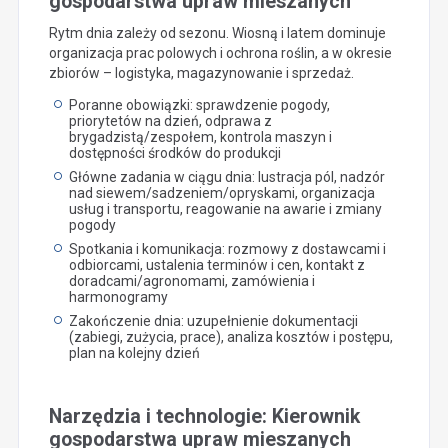
gospodarstwa upraw mieszanych
Rytm dnia zależy od sezonu. Wiosną i latem dominuje
organizacja prac polowych i ochrona roślin, a w okresie
zbiorów – logistyka, magazynowanie i sprzedaż.
Poranne obowiązki: sprawdzenie pogody,
priorytetów na dzień, odprawa z
brygadzistą/zespołem, kontrola maszyn i
dostępności środków do produkcji
Główne zadania w ciągu dnia: lustracja pól, nadzór
nad siewem/sadzeniem/opryskami, organizacja
usług i transportu, reagowanie na awarie i zmiany
pogody
Spotkania i komunikacja: rozmowy z dostawcami i
odbiorcami, ustalenia terminów i cen, kontakt z
doradcami/agronomami, zamówienia i
harmonogramy
Zakończenie dnia: uzupełnienie dokumentacji
(zabiegi, zużycia, prace), analiza kosztów i postępu,
plan na kolejny dzień
Narzędzia i technologie: Kierownik
gospodarstwa upraw mieszanych