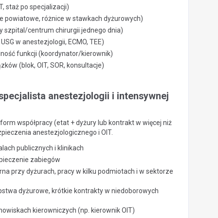
staż po specjalizacji)
ale powiatowe, różnice w stawkach dyżurowych)
ny szpital/centrum chirurgii jednego dnia)
USG w anestezjologii, ECMO, TEE)
ność funkcji (koordynator/kierownik)
zków (blok, OIT, SOR, konsultacje)
specjalista anestezjologii i intensywnej
 form współpracy (etat + dyżury lub kontrakt w więcej niż
pieczenia anestezjologicznego i OIT.
lach publicznych i klinikach
pieczenie zabiegów
rna przy dyżurach, pracy w kilku podmiotach i w sektorze
stwa dyżurowe, krótkie kontrakty w niedoborowych
nowiskach kierowniczych (np. kierownik OIT)