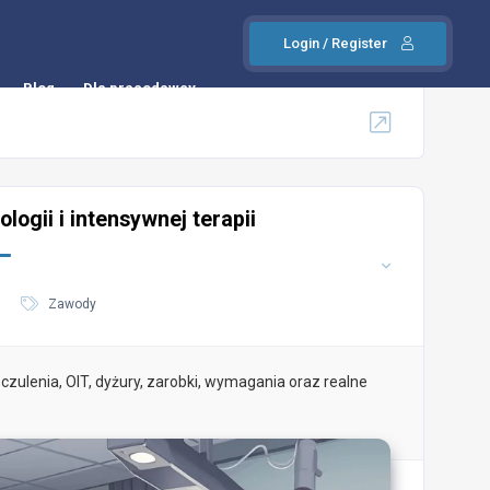
Login / Register
Blog
Dla pracodawcy
logii i intensywnej terapii
Zawody
czulenia, OIT, dyżury, zarobki, wymagania oraz realne