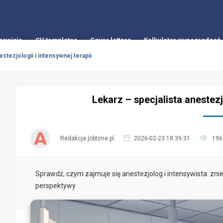
erwisie
CV templates
Cover letters
Kalkulator wynagrodzeń
estezjologii i intensywnej terapii
Lekarz – specjalista anestezjo
Redakcja jobtime.pl
2026-02-23 18:39:31
196
Sprawdź, czym zajmuje się anestezjolog i intensywista: znie
perspektywy