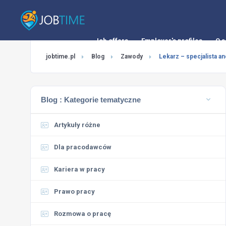
Job offers
Employer's profiles
O s
jobtime.pl
Blog
Zawody
Lekarz – specjalista an
Blog :
Kategorie tematyczne
Artykuły różne
Dla pracodawców
Kariera w pracy
Prawo pracy
Rozmowa o pracę