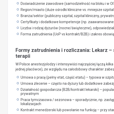
Doświadczenie zawodowe (samodzielność na bloku i w OIT, 
Region/miasto (duże ośrodki kliniczne vs. mniejsze szpit
Branża/sektor (publiczny szpital, szpital kliniczny, prywat
Certyfikaty i dodatkowe kompetencje (np. zaawansowane 
Liczba i rodzaj dyżurów (nocne/świąteczne), odpowiedzial
Forma zatrudnienia (UoP vs kontrakt/B2B) i zakres obowią
Formy zatrudnienia i rozliczania: Lekarz – 
terapii
W Polsce anestezjolodzy i intensywiści najczęściej łączą kilka
jednej placówce), ze względu na całodobowy charakter zabez
Umowa o pracę (pełny etat, część etatu) – typowa w szpita
Umowa zlecenie – często na dyżury lub dodatkowe zabez
Działalność gospodarcza (B2B/kontrakt lekarski) – popula
prywatnym
Praca tymczasowa / sezonowa – sporadycznie, np. zastęp
lokalizacjach
Kontrakt menedżerski lub powołanie na funkcję – przy sta