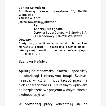
Janina Kolwalska
Al. Komisji Edukacji Narodowe 36, 02-797
Warszawa
+48 733 644 002
janina.kowalska@jobtime.pl
Pan
Andrzej Niezgódka
Dyrektor Super Company & Spółka S.A.
ul. Pracodawcy 7, 02-202 Warszawa
Dotyczy:
Oferty pracy opublikowanej w portalu jobtime.pl na
stanowisko
Lekarz – specjalista anestezjologii i
intensywnej terapii
o numerze referencyjnym:
OP/08/2026/2716
Szanowni Państwo,
Aplikuję na stanowisko Lekarza – specjalisty
anestezjologii i intensywnej terapii. Szukam
miejsca, w którym mogę łączyć pracę na
bloku operacyjnym i OIT z realnym wpływem
na bezpieczeństwo pacjenta w całym okresie
okołooperacyjnym.
W codziennej pracy koncentruję się na