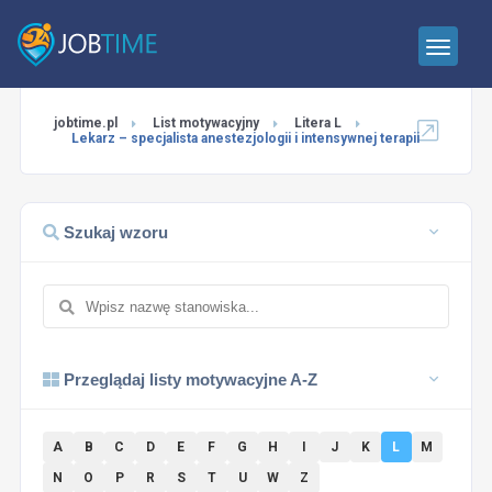
jobtime.pl
List motywacyjny
Litera L
Lekarz – specjalista anestezjologii i intensywnej terapii
Szukaj wzoru
Przeglądaj listy motywacyjne A-Z
A
B
C
D
E
F
G
H
I
J
K
L
M
N
O
P
R
S
T
U
W
Z