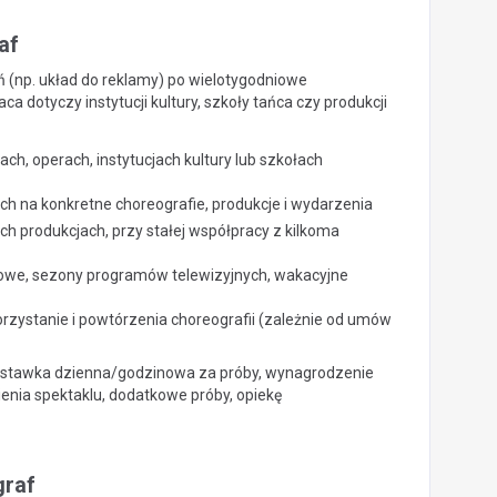
af
ń (np. układ do reklamy) po wielotygodniowe
a dotyczy instytucji kultury, szkoły tańca czy produkcji
ach, operach, instytucjach kultury lub szkołach
h na konkretne choreografie, produkcje i wydarzenia
h produkcjach, przy stałej współpracy z kilkoma
towe, sezony programów telewizyjnych, wakacyjne
zystanie i powtórzenia choreografii (zależnie od umów
j), stawka dzienna/godzinowa za próby, wynagrodzenie
enia spektaklu, dodatkowe próby, opiekę
graf