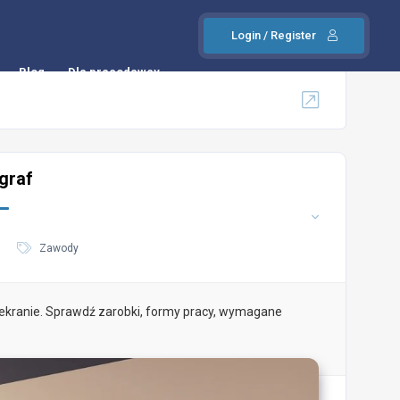
Login / Register
Blog
Dla pracodawcy
graf
Zawody
i ekranie. Sprawdź zarobki, formy pracy, wymagane