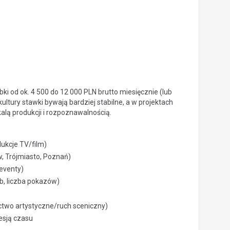
ki od ok. 4 500 do 12 000 PLN brutto miesięcznie (lub
ultury stawki bywają bardziej stabilne, a w projektach
alą produkcji i rozpoznawalnością.
dukcje TV/film)
, Trójmiasto, Poznań)
 eventy)
ób, liczba pokazów)
ictwo artystyczne/ruch sceniczny)
esją czasu