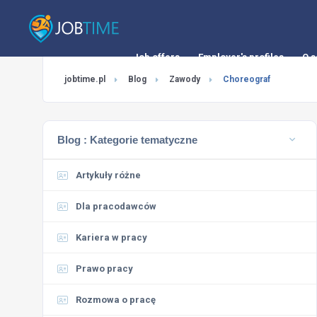
Job offers
Employer's profiles
O s
jobtime.pl
Blog
Zawody
Choreograf
Blog :
Kategorie tematyczne
Artykuły różne
Dla pracodawców
Kariera w pracy
Prawo pracy
Rozmowa o pracę