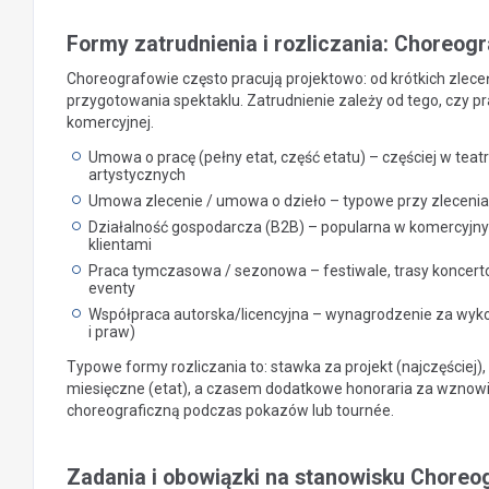
Formy zatrudnienia i rozliczania: Choreogr
Choreografowie często pracują projektowo: od krótkich zlece
przygotowania spektaklu. Zatrudnienie zależy od tego, czy prac
komercyjnej.
Umowa o pracę (pełny etat, część etatu) – częściej w teatr
artystycznych
Umowa zlecenie / umowa o dzieło – typowe przy zleceniac
Działalność gospodarcza (B2B) – popularna w komercyjnyc
klientami
Praca tymczasowa / sezonowa – festiwale, trasy koncer
eventy
Współpraca autorska/licencyjna – wynagrodzenie za wykor
i praw)
Typowe formy rozliczania to: stawka za projekt (najczęście
miesięczne (etat), a czasem dodatkowe honoraria za wznowi
choreograficzną podczas pokazów lub tournée.
Zadania i obowiązki na stanowisku Choreo