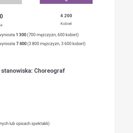
0
4 200
Kobiet
ie
wyniosła
1 300
(700 mężczyzn, 600 kobiet)
 wyniosła
7 400
(3 800 mężczyzn, 3 600 kobiet)
a stanowiska: Choreograf
ych lub opisach spektakli)