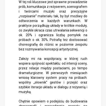
W tej roli kluczowe jest sprawne prowadzenie
prób, komunikacja z reżyserem, scenografem
i twórcami muzyki oraz precyzyjne
„rozpisanie” materiału tak, by był możliwy do
odtworzenia w każdych warunkach. W
praktyce porządkuję układy w krótkie moduły,
co zwykle skraca czas utrwalania sekwencji o
ok. 20% i ogranicza liczbę pomyłek na
próbach o ok. 30%. Potrafię też dostosować
choreografię do różnic w poziomie zespołu
bez rozmywania koncepcji artystycznej.
Zależy mi na współpracy, w której ruch
wspiera spójność spektaklu: od intencji sceny,
przez relacje między postaciami, po tempo
dramaturgiczne. W pierwszych miesiącach
wniosę klarowny system pracy na próbach:
wspólny „słownik” gestów i przejść oraz
szybkie iteracje układu w dialogu z reżyserią i
muzyką.
Chętnie opowiem o podejściu do budowania