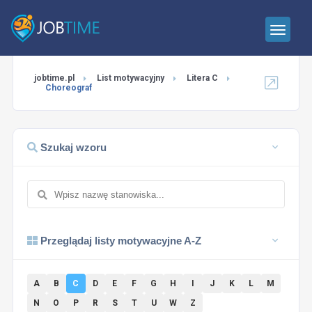
jobtime.pl
List motywacyjny
Litera C
Choreograf
Szukaj wzoru
Przeglądaj listy motywacyjne A-Z
A
B
C
D
E
F
G
H
I
J
K
L
M
N
O
P
R
S
T
U
W
Z