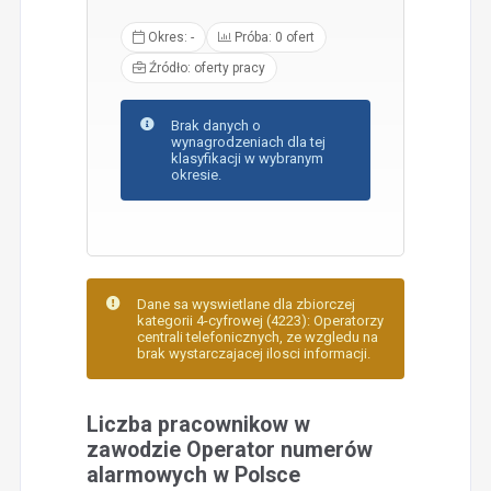
Okres: -
Próba: 0 ofert
Źródło: oferty pracy
Brak danych o
wynagrodzeniach dla tej
klasyfikacji w wybranym
okresie.
Dane sa wyswietlane dla zbiorczej
kategorii 4-cyfrowej (4223): Operatorzy
centrali telefonicznych, ze wzgledu na
brak wystarczajacej ilosci informacji.
Liczba pracownikow w
zawodzie Operator numerów
alarmowych w Polsce