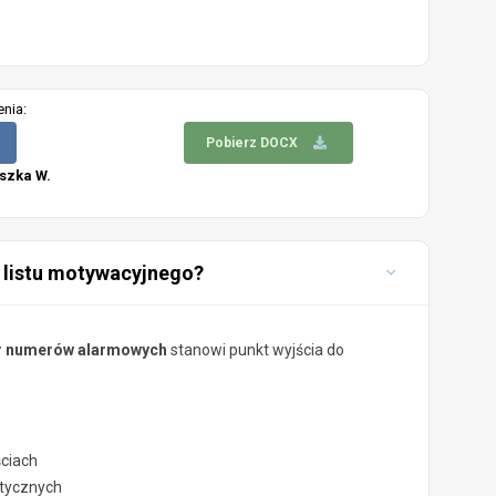
enia:
Pobierz DOCX
szka W.
 listu motywacyjnego?
r numerów alarmowych
stanowi punkt wyjścia do
ściach
stycznych