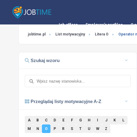
Job offers
Employer's profiles
O s
jobtime.pl
List motywacyjny
Litera O
Operator 
Szukaj wzoru
Przeglądaj listy motywacyjne A-Z
A
B
C
D
E
F
G
H
I
J
K
L
M
N
O
P
R
S
T
U
W
Z