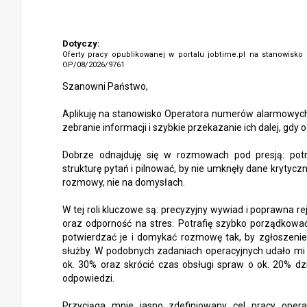
Dotyczy:
Oferty pracy opublikowanej w portalu jobtime.pl na stanowisko
OP/08/2026/9761
Szanowni Państwo,
Aplikuję na stanowisko Operatora numerów alarmowych. 
zebranie informacji i szybkie przekazanie ich dalej, gdy
Dobrze odnajduję się w rozmowach pod presją: potr
strukturę pytań i pilnować, by nie umknęły dane krytycz
rozmowy, nie na domysłach.
W tej roli kluczowe są: precyzyjny wywiad i poprawna r
oraz odporność na stres. Potrafię szybko porządkować i
potwierdzać je i domykać rozmowę tak, by zgłoszeni
służby. W podobnych zadaniach operacyjnych udało mi s
ok. 30% oraz skrócić czas obsługi spraw o ok. 20% dzię
odpowiedzi.
Przyciąga mnie jasno zdefiniowany cel pracy operato