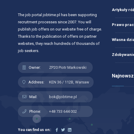
Artykuły ró
The job portal jobtime.pl has been supporting
recruitment processes since 2007. You will
Prawo prac
publish job offers on our website free of charge.
Thanks to the publication of offers on partner
Własna dzi
websites, they reach hundreds of thousands of
job seekers.
Zdobywanie
Owner:
ZP20 Piotr Markowski
Najnowsze
Address:
KEN 36 / 112B, Warsaw
Mail:
bok@jobtime.pl
Phone:
+48 733 644 002
You can find us on::