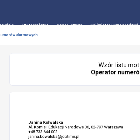
erwisie
CV templates
Cover letters
Kalkulator wynagrodzeń
numerów alarmowych
Wzór listu mot
Operator numer
Janina Kolwalska
Al. Komisji Edukacji Narodowe 36, 02-797 Warszawa
+48 733 644 002
janina.kowalska@jobtime.pl