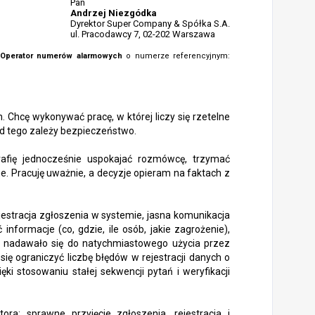
Pan
Andrzej Niezgódka
Dyrektor Super Company & Spółka S.A.
ul. Pracodawcy 7, 02-202 Warszawa
Operator numerów alarmowych
o numerze referencyjnym:
Chcę wykonywać pracę, w której liczy się rzetelne
 od tego zależy bezpieczeństwo.
afię jednocześnie uspokajać rozmówcę, trzymać
ne. Pracuję uważnie, a decyzje opieram na faktach z
ejestracja zgłoszenia w systemie, jasna komunikacja
nformacje (co, gdzie, ile osób, jakie zagrożenie),
e nadawało się do natychmiastowego użycia przez
ię ograniczyć liczbę błędów w rejestracji danych o
ki stosowaniu stałej sekwencji pytań i weryfikacji
ra: sprawne przyjęcie zgłoszenia, rejestracja i