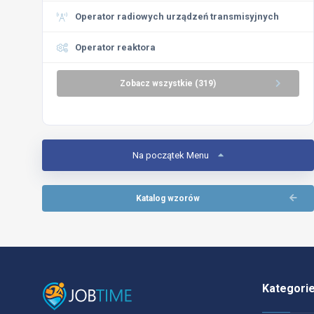
Operator radiowych urządzeń transmisyjnych
Operator reaktora
Zobacz wszystkie (319)
Na początek Menu
Katalog wzorów
Kategori