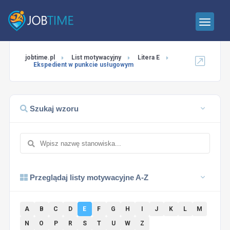
jobtime.pl
List motywacyjny
Litera E
Ekspedient w punkcie usługowym
Szukaj wzoru
Przeglądaj listy motywacyjne A-Z
A
B
C
D
E
F
G
H
I
J
K
L
M
N
O
P
R
S
T
U
W
Z