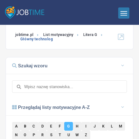
jobtime.pl
List motywacyjny
Litera G
Główny technolog
Szukaj wzoru
Przeglądaj listy motywacyjne A-Z
A
B
C
D
E
F
G
H
I
J
K
L
M
N
O
P
R
S
T
U
W
Z