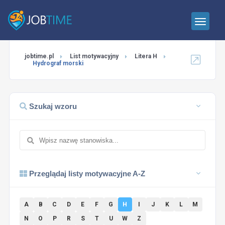
jobtime.pl
List motywacyjny
Litera H
Hydrograf morski
Szukaj wzoru
Przeglądaj listy motywacyjne A-Z
A
B
C
D
E
F
G
H
I
J
K
L
M
N
O
P
R
S
T
U
W
Z