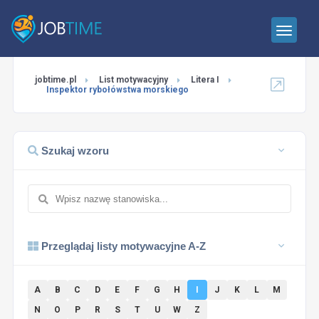
jobtime.pl
List motywacyjny
Litera I
Inspektor rybołówstwa morskiego
Szukaj wzoru
Przeglądaj listy motywacyjne A-Z
A
B
C
D
E
F
G
H
I
J
K
L
M
N
O
P
R
S
T
U
W
Z