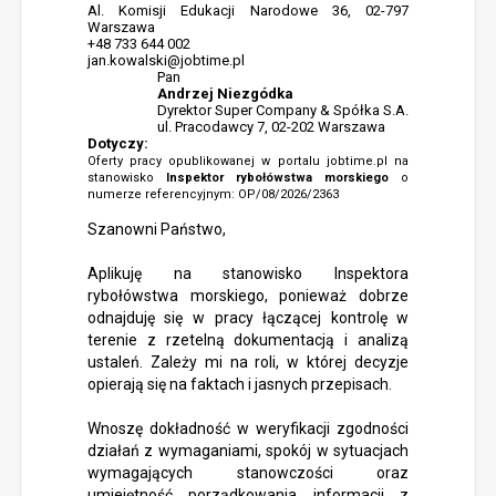
Al. Komisji Edukacji Narodowe 36, 02-797
Warszawa
+48 733 644 002
jan.kowalski@jobtime.pl
Pan
Andrzej Niezgódka
Dyrektor Super Company & Spółka S.A.
ul. Pracodawcy 7, 02-202 Warszawa
Dotyczy:
Oferty pracy opublikowanej w portalu jobtime.pl na
stanowisko
Inspektor rybołówstwa morskiego
o
numerze referencyjnym: OP/08/2026/2363
Szanowni Państwo,
Aplikuję na stanowisko Inspektora
rybołówstwa morskiego, ponieważ dobrze
odnajduję się w pracy łączącej kontrolę w
terenie z rzetelną dokumentacją i analizą
ustaleń. Zależy mi na roli, w której decyzje
opierają się na faktach i jasnych przepisach.
Wnoszę dokładność w weryfikacji zgodności
działań z wymaganiami, spokój w sytuacjach
wymagających stanowczości oraz
umiejętność porządkowania informacji z