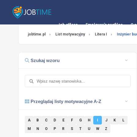
Job offers
Employer's profiles
O s
jobtime.pl
List motywacyjny
Litera I
Inżynier b
Szukaj wzoru
Przeglądaj listy motywacyjne A-Z
A
B
C
D
E
F
G
H
I
J
K
L
M
N
O
P
R
S
T
U
W
Z