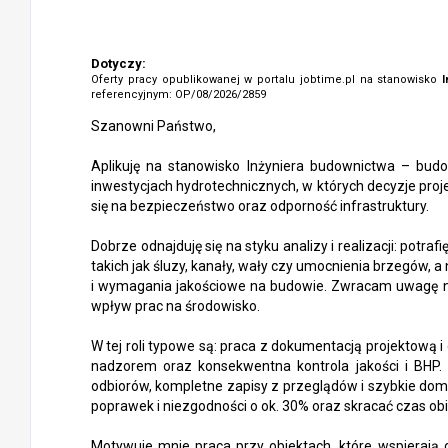
Dotyczy:
Oferty pracy opublikowanej w portalu jobtime.pl na stanowisko
referencyjnym: OP/08/2026/2859
Szanowni Państwo,
Aplikuję na stanowisko Inżyniera budownictwa – bud
inwestycjach hydrotechnicznych, w których decyzje proj
się na bezpieczeństwo oraz odporność infrastruktury.
Dobrze odnajduję się na styku analizy i realizacji: potr
takich jak śluzy, kanały, wały czy umocnienia brzegów, a
i wymagania jakościowe na budowie. Zwracam uwagę n
wpływ prac na środowisko.
W tej roli typowe są: praca z dokumentacją projektową 
nadzorem oraz konsekwentna kontrola jakości i BHP.
odbiorów, kompletne zapisy z przeglądów i szybkie dom
poprawek i niezgodności o ok. 30% oraz skracać czas ob
Motywuje mnie praca przy obiektach, które wspierają