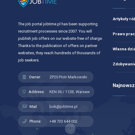
Artykuły ró
The job portal jobtime.pl has been supporting
recruitment processes since 2007. You will
Prawo prac
publish job offers on our website free of charge.
Thanks to the publication of offers on partner
Własna dzi
websites, they reach hundreds of thousands of
job seekers.
Zdobywanie
Owner:
ZP20 Piotr Markowski
Najnowsze
Address:
KEN 36 / 112B, Warsaw
Mail:
bok@jobtime.pl
Phone:
+48 733 644 002