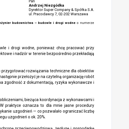
Pan
Andrzej Niezgódka
Dyrektor Super Company & Spółka S.A.
ul. Pracodawcy 7, 02-202 Warszawa
Inżynier budownictwa – budowle i drogi wodne
o numerze
owle i drogi wodne, ponieważ chcę pracować przy
ektowe i nadzór w terenie bezpośrednio przekładają
afię przygotować rozwiązania techniczne dla obiektów
 następnie przełożyć je na czytelną organizację robót
a zgodność z dokumentacją, ryzyka wykonawcze i
i obliczeniami, bieżąca koordynacja z wykonawcami i
 W praktyce oznacza to dla mnie jasne procedury
ykanie uzgodnień — co pozwalało ograniczać liczbę
iegu uzgodnień o ok. 20%.
 ochronę przeciwpowodziową, żeglugę i gospodarkę