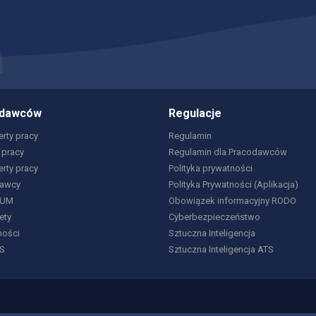
odawców
Regulacje
rty pracy
Regulamin
 pracy
Regulamin dla Pracodawców
erty pracy
Polityka prywatności
dawcy
Polityka Prywatności (Aplikacja)
IUM
Obowiązek informacyjny RODO
ety
Cyberbezpieczeństwo
ności
Sztuczna Inteligencja
S
Sztuczna Inteligencja ATS