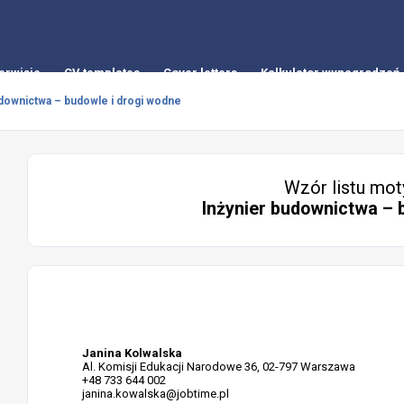
erwisie
CV templates
Cover letters
Kalkulator wynagrodzeń
udownictwa – budowle i drogi wodne
Wzór listu mot
Inżynier budownictwa – 
Janina Kolwalska
Al. Komisji Edukacji Narodowe 36, 02-797 Warszawa
+48 733 644 002
janina.kowalska@jobtime.pl