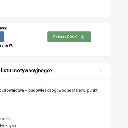
enia:
Pobierz DOCX
zyna W.
 listu motywacyjnego?
 budownictwa – budowle i drogi wodne
stanowi punkt
ściach
stycznych