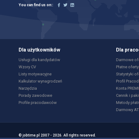
You can find us on::
Dla użytkowników
Dla prac
Usługi dla kandydatów
Darmowe ofe
Wzory CV
Płatne oferty
Listy motywacyjne
Statystyki of
Kalkulator wynagrodzeń
Profil Praco
Narzędzia
Konta PREM
Porady zawodowe
Cennik i paki
Profile pracodawców
Metody płat
Darmowy AT
© jobtime.pl 2007 - 2026. All rights reserved.