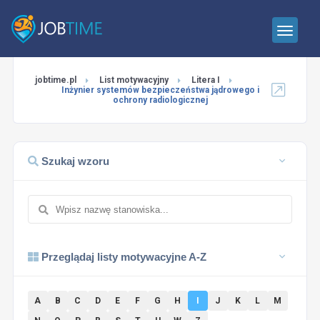
jobtime.pl
List motywacyjny
Litera I
Inżynier systemów bezpieczeństwa jądrowego i
ochrony radiologicznej
Szukaj wzoru
Przeglądaj listy motywacyjne A-Z
A
B
C
D
E
F
G
H
I
J
K
L
M