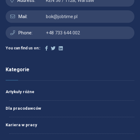
Address:
KEN 36 / 112B, Warsaw
Mail:
bok@jobtime.pl
Phone:
+48 733 644 002
You can find us on::
Kategorie
Artykuły różne
Dla pracodawców
Kariera w pracy