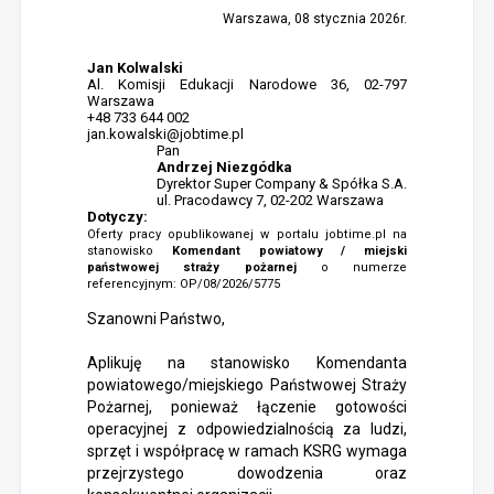
Warszawa, 08 stycznia 2026r.
Jan Kolwalski
Al. Komisji Edukacji Narodowe 36, 02-797
Warszawa
+48 733 644 002
jan.kowalski@jobtime.pl
Pan
Andrzej Niezgódka
Dyrektor Super Company & Spółka S.A.
ul. Pracodawcy 7, 02-202 Warszawa
Dotyczy:
Oferty pracy opublikowanej w portalu jobtime.pl na
stanowisko
Komendant powiatowy / miejski
państwowej straży pożarnej
o numerze
referencyjnym: OP/08/2026/5775
Szanowni Państwo,
Aplikuję na stanowisko Komendanta
powiatowego/miejskiego Państwowej Straży
Pożarnej, ponieważ łączenie gotowości
operacyjnej z odpowiedzialnością za ludzi,
sprzęt i współpracę w ramach KSRG wymaga
przejrzystego dowodzenia oraz