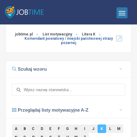
jobtime.pl
List motywacyjny
Litera K
Komendant powiatowy / miejski państwowej straży
pożarnej
Szukaj wzoru
Przeglądaj listy motywacyjne A-Z
A
B
C
D
E
F
G
H
I
J
K
L
M