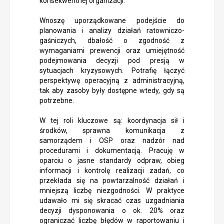
konsekwentnej organizacji.
Wnoszę uporządkowane podejście do
planowania i analizy działań ratowniczo-
gaśniczych, dbałość o zgodność z
wymaganiami prewencji oraz umiejętność
podejmowania decyzji pod presją w
sytuacjach kryzysowych. Potrafię łączyć
perspektywę operacyjną z administracyjną,
tak aby zasoby były dostępne wtedy, gdy są
potrzebne.
W tej roli kluczowe są: koordynacja sił i
środków, sprawna komunikacja z
samorządem i OSP oraz nadzór nad
procedurami i dokumentacją. Pracuję w
oparciu o jasne standardy odpraw, obieg
informacji i kontrolę realizacji zadań, co
przekłada się na powtarzalność działań i
mniejszą liczbę niezgodności. W praktyce
udawało mi się skracać czas uzgadniania
decyzji dysponowania o ok. 20% oraz
ograniczać liczbę błędów w raportowaniu i