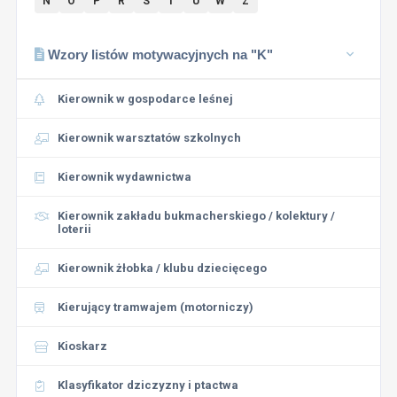
N
O
P
R
S
T
U
W
Z
Wzory listów motywacyjnych na "K"
Kierownik w gospodarce leśnej
Kierownik warsztatów szkolnych
Kierownik wydawnictwa
Kierownik zakładu bukmacherskiego / kolektury /
loterii
Kierownik żłobka / klubu dziecięcego
Kierujący tramwajem (motorniczy)
Kioskarz
Klasyfikator dziczyzny i ptactwa