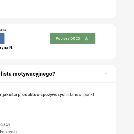
enia:
Pobierz DOCX
zyna N.
 listu motywacyjnego?
r jakości produktów spożywczych
stanowi punkt
ściach
stycznych