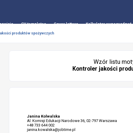
erwisie
CV templates
Cover letters
Kalkulator wynagrodzeń
 jakości produktów spożywczych
Wzór listu mot
Kontroler jakości pro
Janina Kolwalska
Al. Komisji Edukacji Narodowe 36, 02-797 Warszawa
+48 733 644 002
janina.kowalska@jobtime.pl