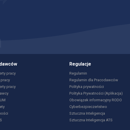
odawców
Regulacje
rty pracy
Regulamin
 pracy
Regulamin dla Pracodawców
erty pracy
Polityka prywatności
dawcy
Polityka Prywatności (Aplikacja)
IUM
Obowiązek informacyjny RODO
ety
Cyberbezpieczeństwo
ności
Sztuczna Inteligencja
S
Sztuczna Inteligencja ATS