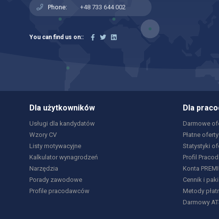
Phone:
+48 733 644 002
You can find us on::
Dla użytkowników
Dla prac
Usługi dla kandydatów
Darmowe ofe
Wzory CV
Płatne oferty
Listy motywacyjne
Statystyki of
Kalkulator wynagrodzeń
Profil Praco
Narzędzia
Konta PREM
Porady zawodowe
Cennik i paki
Profile pracodawców
Metody płat
Darmowy AT