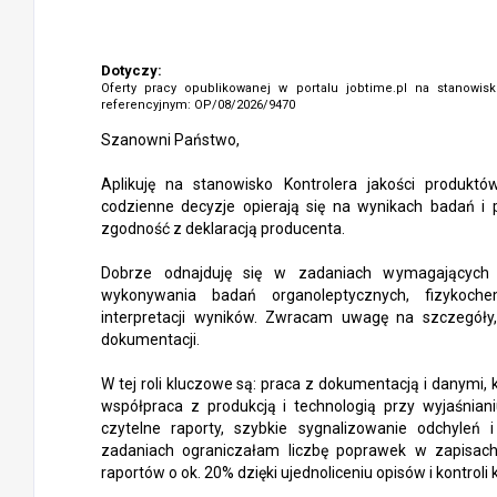
Dotyczy:
Oferty pracy opublikowanej w portalu jobtime.pl na stanowi
referencyjnym: OP/08/2026/9470
Szanowni Państwo,
Aplikuję na stanowisko Kontrolera jakości produktó
codzienne decyzje opierają się na wynikach badań i 
zgodność z deklaracją producenta.
Dobrze odnajduję się w zadaniach wymagających r
wykonywania badań organoleptycznych, fizykoche
interpretacji wyników. Zwracam uwagę na szczegóły,
dokumentacji.
W tej roli kluczowe są: praca z dokumentacją i danymi,
współpraca z produkcją i technologią przy wyjaśnian
czytelne raporty, szybkie sygnalizowanie odchyleń
zadaniach ograniczałam liczbę poprawek w zapisac
raportów o ok. 20% dzięki ujednoliceniu opisów i kontrol