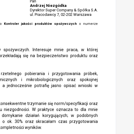
Pan
Andrzej Niezgódka
Dyrektor Super Company & Spółka S.A.
ul. Pracodawcy 7, 02-202 Warszawa
sko
Kontroler jakości produktów spożywczych
o numerze
w spożywczych. Interesuje mnie praca, w której
przekładają się na bezpieczeństwo produktu oraz
zetelnego pobierania i przygotowania próbek,
micznych i mikrobiologicznych oraz spokojnej
 a jednocześnie potrafię jasno opisać wnioski w
 konsekwentne trzymanie się norm/specyfikacji oraz
iu niezgodności. W praktyce oznacza to dla mnie
 i domykanie działań korygujących; w podobnych
h o ok. 30% oraz skracałam czas przygotowania
i kompletności wyników.