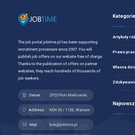
Kategori
Artykuły ró
The job portal jobtime.pl has been supporting
recruitment processes since 2007. You will
Prawo prac
publish job offers on our website free of charge.
Thanks to the publication of offers on partner
Własna dzi
websites, they reach hundreds of thousands of
job seekers.
Zdobywanie
Owner:
ZP20 Piotr Markowski
Najnowsze
Address:
KEN 36 / 112B, Warsaw
Mail:
bok@jobtime.pl