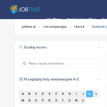
Job offers
Employer's profiles
O s
jobtime.pl
List motywacyjny
Litera K
Kontroler
Szukaj wzoru
Przeglądaj listy motywacyjne A-Z
A
B
C
D
E
F
G
H
I
J
K
L
M
N
O
P
R
S
T
U
W
Z