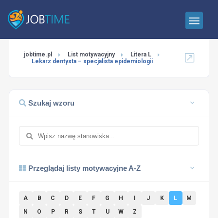
jobtime.pl
List motywacyjny
Litera L
Lekarz dentysta – specjalista epidemiologii
Szukaj wzoru
Przeglądaj listy motywacyjne A-Z
A
B
C
D
E
F
G
H
I
J
K
L
M
N
O
P
R
S
T
U
W
Z