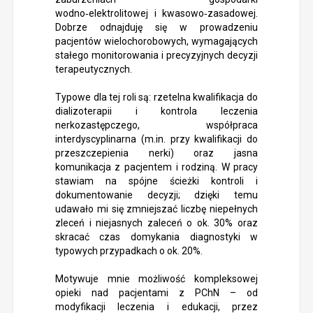
wodno‑elektrolitowej i kwasowo‑zasadowej.
Dobrze odnajduję się w prowadzeniu
pacjentów wielochorobowych, wymagających
stałego monitorowania i precyzyjnych decyzji
terapeutycznych.
Typowe dla tej roli są: rzetelna kwalifikacja do
dializoterapii i kontrola leczenia
nerkozastępczego, współpraca
interdyscyplinarna (m.in. przy kwalifikacji do
przeszczepienia nerki) oraz jasna
komunikacja z pacjentem i rodziną. W pracy
stawiam na spójne ścieżki kontroli i
dokumentowanie decyzji; dzięki temu
udawało mi się zmniejszać liczbę niepełnych
zleceń i niejasnych zaleceń o ok. 30% oraz
skracać czas domykania diagnostyki w
typowych przypadkach o ok. 20%.
Motywuje mnie możliwość kompleksowej
opieki nad pacjentami z PChN – od
modyfikacji leczenia i edukacji, przez