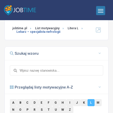
jobtime.pl
List motywacyjny
Litera L
Lekarz – specjalista nefrologii
Szukaj wzoru
Przeglądaj listy motywacyjne A-Z
A
B
C
D
E
F
G
H
I
J
K
L
M
N
O
P
R
S
T
U
W
Z