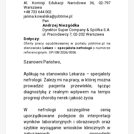
Al. Komisji Edukacji Narodowe 36, 02-797
Warszawa
+48 733 644 002
janina.kowalska@jobtime.pl
Pan
Andrzej Niezgódka
Dyrektor Super Company & Spółka S.A.
ul. Pracodawcy 7, 02-202 Warszawa
Dotyczy:
Oferty pracy opublikowanej w portalu jobtime.pl na
stanowisko
Lekarz – specjalista nefrologii
o numerze
referencyjnym: OP/08/2026/0036
Szanowni Państwo,
Aplikuję na stanowisko Lekarza – specjalisty
nefrologii. Zależy mi na pracy, w której można
prowadzić pacjenta przewlekle, łącząc
diagnostykę z realnym wpływem na tempo
progresji choroby nerek i jakość życia.
W nefrologii szczególnie cenię
uporządkowane podejście do interpretacji
wyników laboratoryjnych i obrazowych oraz
szybkie wyciąganie wniosków klinicznych w
zaburzeniach gospodarki