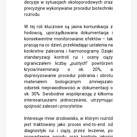
decyzje w sytuacjach okołoporodowych oraz
precyzyjne wykonywanie procedur biotechniki
rozrodu.
W tej roli kluczowe są jasna komunikacja z
hodowcą, uporządkowana dokumentacja i
konsekwentne monitorowanie efektów – tak
pracuję na co dzień, przekładając ustalenia na
konkretne zalecenia i harmonogramy. Dzięki
standaryzacji kontroli rui i oceny ciąży
ograniczałem liczbę „pustych” powtórzeń
krycia/inseminacji o ok. 20%, a
doprecyzowanie procedur pobrania i obrotu
materiałem biologicznym zmniejszało
odsetek nieprawidłowości w dokumentacji o
ok. 30%. Swobodnie współpracuję z kilkoma
interesariuszami jednocześnie, utrzymując
spójność zaleceń i priorytetów.
Interesuje mnie środowisko, w którym rozród
jest traktowany jako proces end‑to‑end: od
diagnostyki rui i ciąży, przez leczenie, po
prowadzenie porodu oraz kontrolę jakości