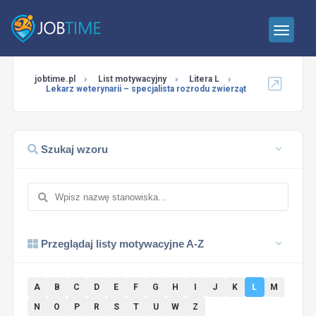
jobtime.pl
List motywacyjny
Litera L
Lekarz weterynarii – specjalista rozrodu zwierząt
Szukaj wzoru
Przeglądaj listy motywacyjne A-Z
A
B
C
D
E
F
G
H
I
J
K
L
M
N
O
P
R
S
T
U
W
Z