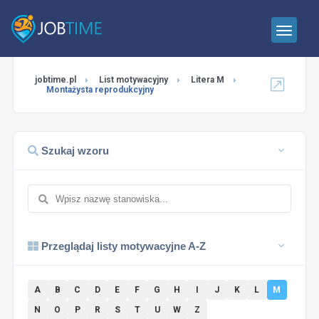
jobtime.pl
List motywacyjny
Litera M
Montażysta reprodukcyjny
Szukaj wzoru
Przeglądaj listy motywacyjne A-Z
A
B
C
D
E
F
G
H
I
J
K
L
M
N
O
P
R
S
T
U
W
Z