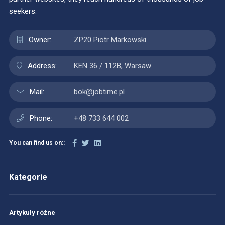
seekers.
Owner:
ZP20 Piotr Markowski
Address:
KEN 36 / 112B, Warsaw
Mail:
bok@jobtime.pl
Phone:
+48 733 644 002
You can find us on::
Kategorie
Artykuły różne