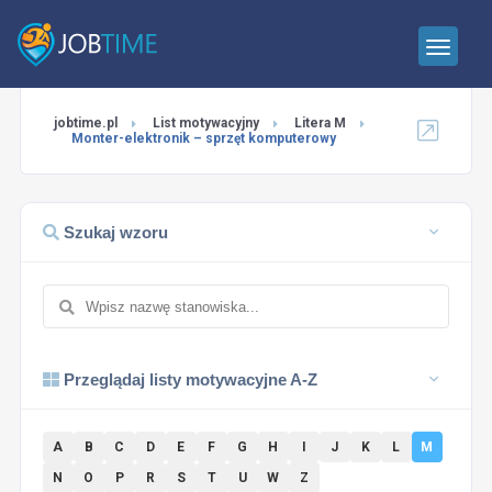
jobtime.pl
List motywacyjny
Litera M
Monter-elektronik – sprzęt komputerowy
Szukaj wzoru
Przeglądaj listy motywacyjne A-Z
A
B
C
D
E
F
G
H
I
J
K
L
M
N
O
P
R
S
T
U
W
Z