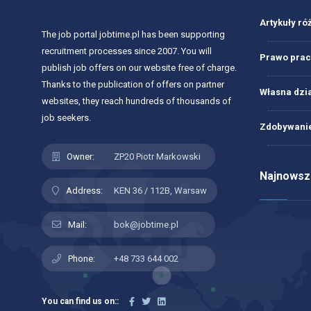
Artykuły ró
The job portal jobtime.pl has been supporting
recruitment processes since 2007. You will
Prawo prac
publish job offers on our website free of charge.
Thanks to the publication of offers on partner
Własna dzi
websites, they reach hundreds of thousands of
job seekers.
Zdobywanie
Owner:
ZP20 Piotr Markowski
Najnowsze
Address:
KEN 36 / 112B, Warsaw
Mail:
bok@jobtime.pl
Phone:
+48 733 644 002
You can find us on::