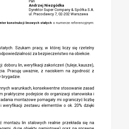
Pan
Andrzej Niezgódka
Dyrektor Super Company & Spółka S.A.
ul. Pracodawcy 7, 02-202 Warszawa
ter konstrukcji linowych stałych
o numerze referencyjnym:
tałych. Szukam pracy, w której liczy się rzetelny
odpowiedzialność za bezpieczeństwo na obiekcie.
 doboru lin, weryfikacji zakończeń (tuleje, kausze),
ia. Pracuję uważnie, z naciskiem na zgodność z
 brygadzie.
miennych warunkach, konsekwentne stosowanie zasad
praktyczne podejście do organizacji stanowiska i
 zadania montażowe pomagały mi ograniczyć liczbę
i weryfikacji zestawu elementów o ok. 20% dzięki
ć montażu lin stalowych realnie przekłada się na
iągami, duże obiekty namiotowe) oraz na sprawne