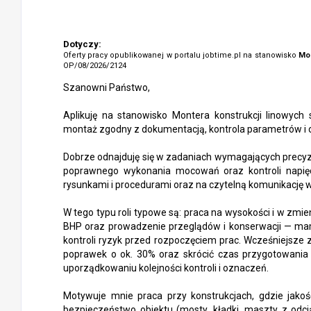
Dotyczy:
Oferty pracy opublikowanej w portalu jobtime.pl na stanowisko
Mon
OP/08/2026/2124
Szanowni Państwo,
Aplikuję na stanowisko Montera konstrukcji linowych s
montaż zgodny z dokumentacją, kontrola parametrów i 
Dobrze odnajduję się w zadaniach wymagających precyzji:
poprawnego wykonania mocowań oraz kontroli napięc
rysunkami i procedurami oraz na czytelną komunikację w
W tego typu roli typowe są: praca na wysokości i w z
BHP oraz prowadzenie przeglądów i konserwacji — mam 
kontroli ryzyk przed rozpoczęciem prac. Wcześniejsze
poprawek o ok. 30% oraz skrócić czas przygotowania 
uporządkowaniu kolejności kontroli i oznaczeń.
Motywuje mnie praca przy konstrukcjach, gdzie jakoś
bezpieczeństwo obiektu (mosty, kładki, maszty z odc