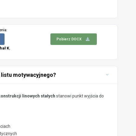
enia:
Pobierz DOCX
hał K.
 listu motywacyjnego?
onstrukcji linowych stałych
stanowi punkt wyjścia do
ściach
stycznych