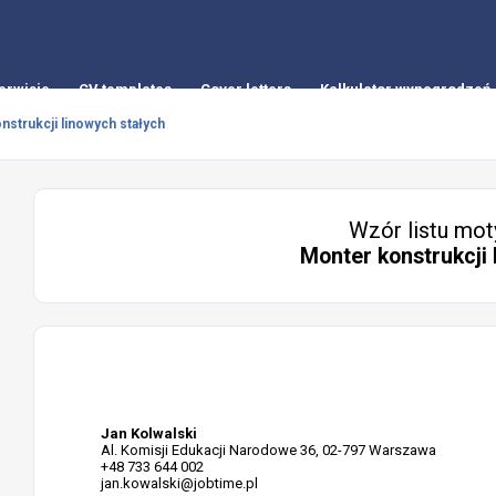
erwisie
CV templates
Cover letters
Kalkulator wynagrodzeń
nstrukcji linowych stałych
Wzór listu mot
Monter konstrukcji 
Jan Kolwalski
Al. Komisji Edukacji Narodowe 36, 02-797 Warszawa
+48 733 644 002
jan.kowalski@jobtime.pl