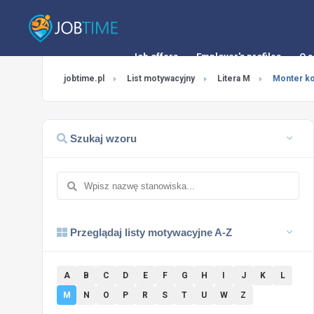
Job offers
Employer's profiles
O s
jobtime.pl
List motywacyjny
Litera M
Monter ko
Szukaj wzoru
Przeglądaj listy motywacyjne A-Z
A
B
C
D
E
F
G
H
I
J
K
L
M
N
O
P
R
S
T
U
W
Z