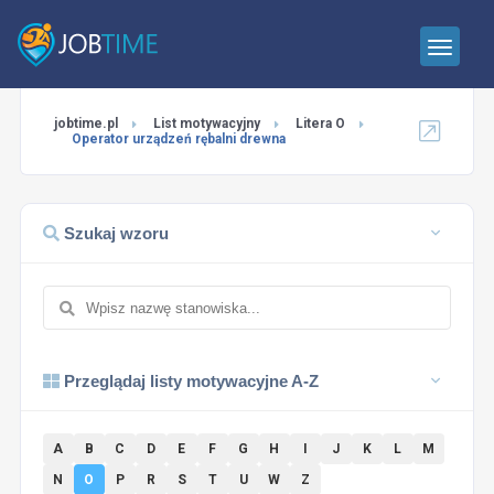
jobtime.pl
List motywacyjny
Litera O
Operator urządzeń rębalni drewna
Szukaj wzoru
Przeglądaj listy motywacyjne A-Z
A
B
C
D
E
F
G
H
I
J
K
L
M
N
O
P
R
S
T
U
W
Z