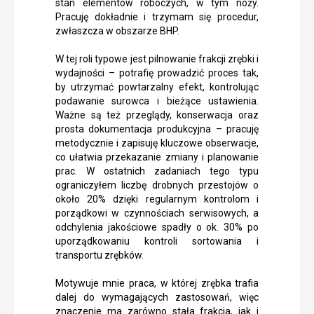
stan elementów roboczych, w tym noży.
Pracuję dokładnie i trzymam się procedur,
zwłaszcza w obszarze BHP.
W tej roli typowe jest pilnowanie frakcji zrębki i
wydajności – potrafię prowadzić proces tak,
by utrzymać powtarzalny efekt, kontrolując
podawanie surowca i bieżące ustawienia.
Ważne są też przeglądy, konserwacja oraz
prosta dokumentacja produkcyjna – pracuję
metodycznie i zapisuję kluczowe obserwacje,
co ułatwia przekazanie zmiany i planowanie
prac. W ostatnich zadaniach tego typu
ograniczyłem liczbę drobnych przestojów o
około 20% dzięki regularnym kontrolom i
porządkowi w czynnościach serwisowych, a
odchylenia jakościowe spadły o ok. 30% po
uporządkowaniu kontroli sortowania i
transportu zrębków.
Motywuje mnie praca, w której zrębka trafia
dalej do wymagających zastosowań, więc
znaczenie ma zarówno stała frakcja, jak i