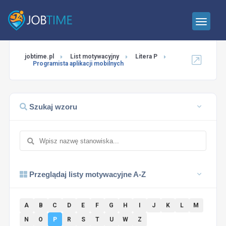
jobtime.pl
List motywacyjny
Litera P
Programista aplikacji mobilnych
Szukaj wzoru
Przeglądaj listy motywacyjne A-Z
A
B
C
D
E
F
G
H
I
J
K
L
M
N
O
P
R
S
T
U
W
Z