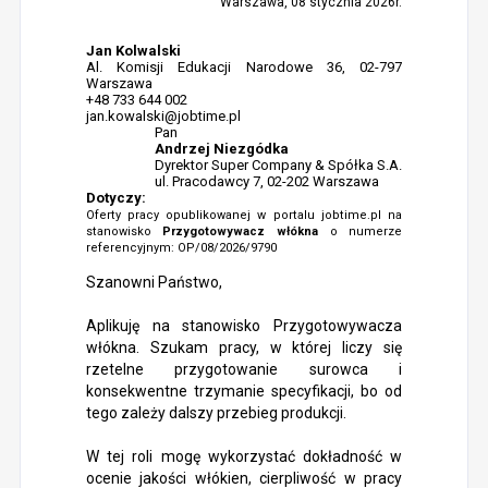
Warszawa, 08 stycznia 2026r.
Jan Kolwalski
Al. Komisji Edukacji Narodowe 36, 02-797
Warszawa
+48 733 644 002
jan.kowalski@jobtime.pl
Pan
Andrzej Niezgódka
Dyrektor Super Company & Spółka S.A.
ul. Pracodawcy 7, 02-202 Warszawa
Dotyczy:
Oferty pracy opublikowanej w portalu jobtime.pl na
stanowisko
Przygotowywacz włókna
o numerze
referencyjnym: OP/08/2026/9790
Szanowni Państwo,
Aplikuję na stanowisko Przygotowywacza
włókna. Szukam pracy, w której liczy się
rzetelne przygotowanie surowca i
konsekwentne trzymanie specyfikacji, bo od
tego zależy dalszy przebieg produkcji.
W tej roli mogę wykorzystać dokładność w
ocenie jakości włókien, cierpliwość w pracy