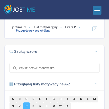
jobtime.pl
List motywacyjny
Litera P
Przygotowywacz włókna
Szukaj wzoru
Przeglądaj listy motywacyjne A-Z
A
B
C
D
E
F
G
H
I
J
K
L
M
N
O
P
R
S
T
U
W
Z