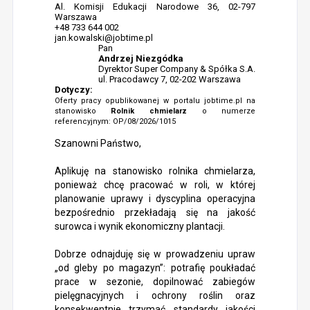
Al. Komisji Edukacji Narodowe 36, 02-797
Warszawa
+48 733 644 002
jan.kowalski@jobtime.pl
Pan
Andrzej Niezgódka
Dyrektor Super Company & Spółka S.A.
ul. Pracodawcy 7, 02-202 Warszawa
Dotyczy:
Oferty pracy opublikowanej w portalu jobtime.pl na
stanowisko
Rolnik chmielarz
o numerze
referencyjnym: OP/08/2026/1015
Szanowni Państwo,
Aplikuję na stanowisko rolnika chmielarza,
ponieważ chcę pracować w roli, w której
planowanie uprawy i dyscyplina operacyjna
bezpośrednio przekładają się na jakość
surowca i wynik ekonomiczny plantacji.
Dobrze odnajduję się w prowadzeniu upraw
„od gleby po magazyn”: potrafię poukładać
prace w sezonie, dopilnować zabiegów
pielęgnacyjnych i ochrony roślin oraz
konsekwentnie trzymać standardy jakości