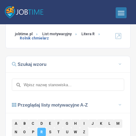
jobtime.pl
List motywacyjny
Litera R
Rolnik chmielarz
Szukaj wzoru
Przeglądaj listy motywacyjne A-Z
A
B
C
D
E
F
G
H
I
J
K
L
M
N
O
P
R
S
T
U
W
Z