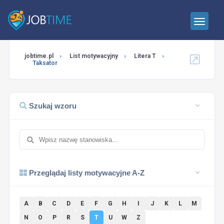
jobtime.pl
List motywacyjny
Litera T
Taksator
Szukaj wzoru
Przeglądaj listy motywacyjne A-Z
A
B
C
D
E
F
G
H
I
J
K
L
M
N
O
P
R
S
T
U
W
Z