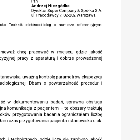
Pan
Andrzej Niezgódka
Dyrektor Super Company & Spółka S.A.
ul. Pracodawcy 7, 02-202 Warszawa
wisko
Technik elektroradiolog
o numerze referencyjnym:
ponieważ chcę pracować w miejscu, gdzie jakość
cyzyjnej pracy z aparaturą i dobrze prowadzonej
i stanowiska, uważną kontrolę parametrów ekspozycji
diologicznej. Dbam o powtarzalność procedur i
ość w dokumentowaniu badań, sprawna obsługa
na komunikacja z pacjentem – te obszary traktuję
 kroków przygotowania badania ograniczałam liczbę
łam czas przygotowania pacjenta i stanowiska o ok.
.
 i technicznych, gdzie liczy się zarówno jakość