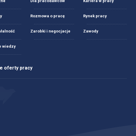
żne
Dla pracodawców
Kariera w pracy
y
Rozmowa o pracę
Rynek pracy
ałalność
Zarobki i negocjacje
Zawody
 wiedzy
 oferty pracy