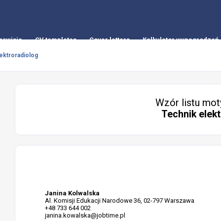
erwisie
CV templates
Cover letters
Kalkulator wynagrodzeń
ektroradiolog
Wzór listu mot
Technik elekt
Janina Kolwalska
Al. Komisji Edukacji Narodowe 36, 02-797 Warszawa
+48 733 644 002
janina.kowalska@jobtime.pl