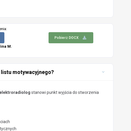
enia:
Pobierz DOCX
lina M.
 listu motywacyjnego?
elektroradiolog
stanowi punkt wyjścia do stworzenia
ściach
stycznych