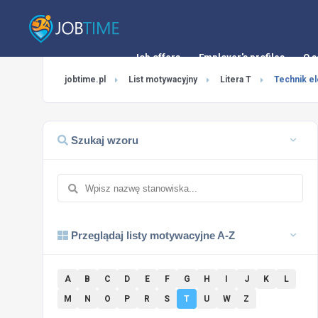
Job offers
Employer's profiles
O s
jobtime.pl
List motywacyjny
Litera T
Technik el
Szukaj wzoru
Przeglądaj listy motywacyjne A-Z
A
B
C
D
E
F
G
H
I
J
K
L
M
N
O
P
R
S
T
U
W
Z