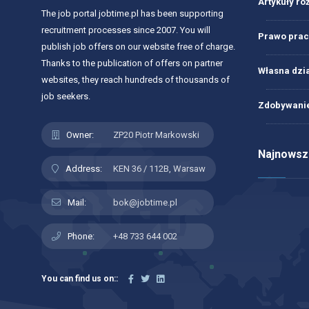
Artykuły ró
The job portal jobtime.pl has been supporting
recruitment processes since 2007. You will
Prawo prac
publish job offers on our website free of charge.
Thanks to the publication of offers on partner
Własna dzi
websites, they reach hundreds of thousands of
job seekers.
Zdobywanie
Owner:
ZP20 Piotr Markowski
Najnowsze
Address:
KEN 36 / 112B, Warsaw
Mail:
bok@jobtime.pl
Phone:
+48 733 644 002
You can find us on::