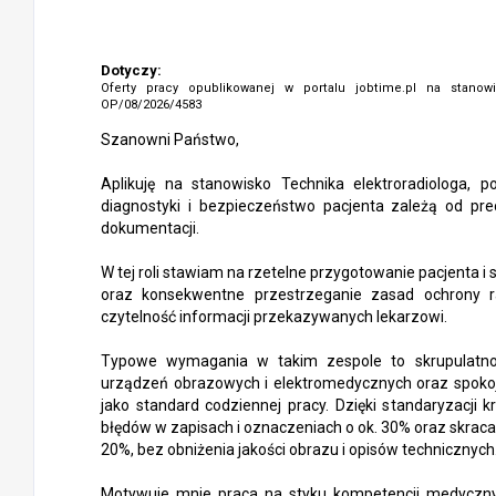
Dotyczy:
Oferty pracy opublikowanej w portalu jobtime.pl na stano
OP/08/2026/4583
Szanowni Państwo,
Aplikuję na stanowisko Technika elektroradiologa, 
diagnostyki i bezpieczeństwo pacjenta zależą od pre
dokumentacji.
W tej roli stawiam na rzetelne przygotowanie pacjenta 
oraz konsekwentne przestrzeganie zasad ochrony ra
czytelność informacji przekazywanych lekarzowi.
Typowe wymagania w takim zespole to skrupulatn
urządzeń obrazowych i elektromedycznych oraz spokoj
jako standard codziennej pracy. Dzięki standaryzacji
błędów w zapisach i oznaczeniach o ok. 30% oraz skraca
20%, bez obniżenia jakości obrazu i opisów technicznych
Motywuje mnie praca na styku kompetencji medycznych