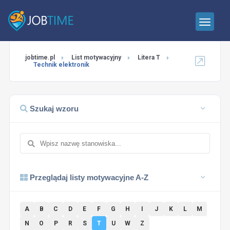
jobtime.pl
List motywacyjny
Litera T
Technik elektronik
Szukaj wzoru
Przeglądaj listy motywacyjne A-Z
A
B
C
D
E
F
G
H
I
J
K
L
M
N
O
P
R
S
T
U
W
Z