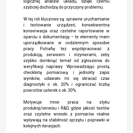
logicznej analizie układu, dzięki czemu
szybciej dochodzę do przyczyny problemu.
W tej roli kluczowe są: sprawne uruchamianie
i testowanie urządzeń, konsekwentna
konserwacja oraz rzetelne raportowanie w
oparciu o dokumentację – te elementy mam
uporządkowane w codziennym sposobie
pracy. Potrafię też współpracować z
produkcją, serwisem i inżynierami, żeby
szybko domknąć temat od zgłoszenia do
weryfikacji naprawy. Wprowadzając prostą
checklistę pomiarową i jednolity zapis
wyników, udawało mi się skracać czas
diagnostyki o ok. 20% i ograniczać liczbę
powrotów usterek o ok. 30%.
Motywuje mnie praca na styku
produkcji/serwisu i R&D, gdzie jakość testów
oraz czytelne wnioski z pomiarów realnie
wpływają na stabilność sprzętu i poprawki w
kolejnych iteracjach.