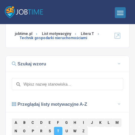
jobtime.pl
List motywacyjny
Litera T
Technik gospodarki nieruchomościami
Szukaj wzoru
Przeglądaj listy motywacyjne A-Z
A
B
C
D
E
F
G
H
I
J
K
L
M
N
O
P
R
S
T
U
W
Z