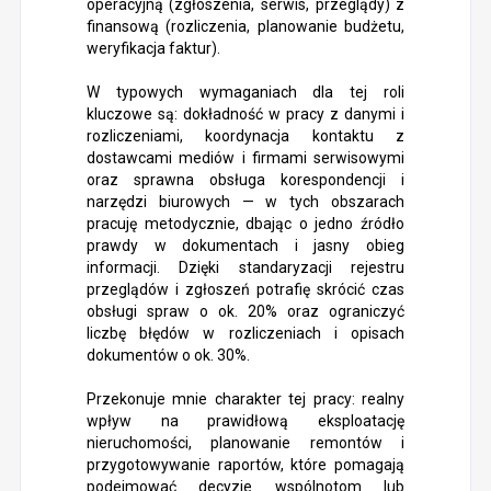
operacyjną (zgłoszenia, serwis, przeglądy) z
finansową (rozliczenia, planowanie budżetu,
weryfikacja faktur).
W typowych wymaganiach dla tej roli
kluczowe są: dokładność w pracy z danymi i
rozliczeniami, koordynacja kontaktu z
dostawcami mediów i firmami serwisowymi
oraz sprawna obsługa korespondencji i
narzędzi biurowych — w tych obszarach
pracuję metodycznie, dbając o jedno źródło
prawdy w dokumentach i jasny obieg
informacji. Dzięki standaryzacji rejestru
przeglądów i zgłoszeń potrafię skrócić czas
obsługi spraw o ok. 20% oraz ograniczyć
liczbę błędów w rozliczeniach i opisach
dokumentów o ok. 30%.
Przekonuje mnie charakter tej pracy: realny
wpływ na prawidłową eksploatację
nieruchomości, planowanie remontów i
przygotowywanie raportów, które pomagają
podejmować decyzje wspólnotom lub