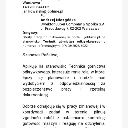
Warszawa
+48 733 644 002
jan.kowalski@jobtime.pl
Pan
Andrzej Niezgódka
Dyrektor Super Company & Spółka S.A.
ul. Pracodawcy 7, 02-202 Warszawa
Dotyczy:
Oferty pracy opublikowanej w portalu jobtime.pl na
stanowisko
Technik górnictwa odkrywkowego
o
numerze referencyjnym: OP/08/2026/6022
Szanowni Państwo,
Aplikuję na stanowisko Technika górnictwa
odkrywkowego. Interesuje mnie rola, w której
łączy się planowanie i nadzór nad
wydobyciem z odpowiedzialnością za
bezpieczeństwo pracy i rzetelną
dokumentację.
Dobrze odnajduję się w pracy zmianowej i w
koordynacji zadań w terenie: pilnuję
zgodności robót z ustaleniami, kontroluję
gotowość maszyn i reaguję na odchylenia,