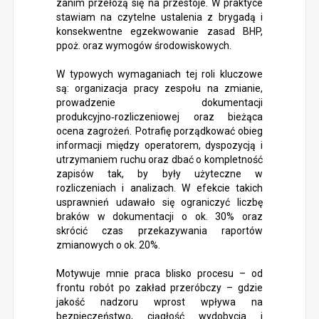
zanim przełożą się na przestoje. W praktyce
stawiam na czytelne ustalenia z brygadą i
konsekwentne egzekwowanie zasad BHP,
ppoż. oraz wymogów środowiskowych.
W typowych wymaganiach tej roli kluczowe
są: organizacja pracy zespołu na zmianie,
prowadzenie dokumentacji
produkcyjno‑rozliczeniowej oraz bieżąca
ocena zagrożeń. Potrafię porządkować obieg
informacji między operatorem, dyspozycją i
utrzymaniem ruchu oraz dbać o kompletność
zapisów tak, by były użyteczne w
rozliczeniach i analizach. W efekcie takich
usprawnień udawało się ograniczyć liczbę
braków w dokumentacji o ok. 30% oraz
skrócić czas przekazywania raportów
zmianowych o ok. 20%.
Motywuje mnie praca blisko procesu – od
frontu robót po zakład przeróbczy – gdzie
jakość nadzoru wprost wpływa na
bezpieczeństwo, ciągłość wydobycia i