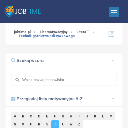
jobtime.pl
List motywacyjny
Litera T
Technik górnictwa odkrywkowego
Szukaj wzoru
Przeglądaj listy motywacyjne A-Z
A
B
C
D
E
F
G
H
I
J
K
L
M
N
O
P
R
S
T
U
W
Z