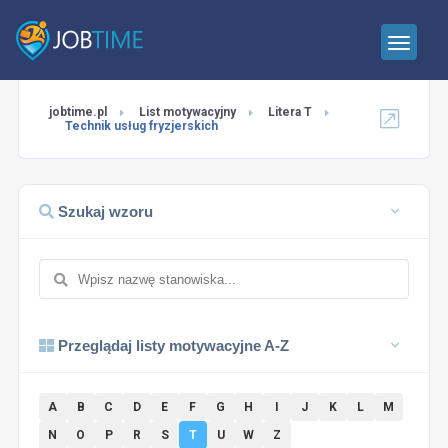
jobtime.pl
List motywacyjny
Litera T
Technik usług fryzjerskich
Szukaj wzoru
Przeglądaj listy motywacyjne A-Z
A
B
C
D
E
F
G
H
I
J
K
L
M
N
O
P
R
S
T
U
W
Z