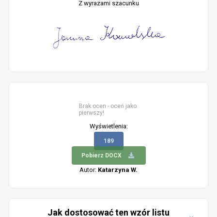
Z wyrazami szacunku
Brak ocen - oceń jako
pierwszy!
Wyświetlenia:
189
Pobierz DOCX
Autor:
Katarzyna W.
Jak dostosować ten wzór listu