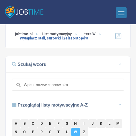
jobtime.pl
List motywacyjny
Litera W
Wytapiacz stali, surówki i żelazostopów
Szukaj wzoru
Przeglądaj listy motywacyjne A-Z
A
B
C
D
E
F
G
H
I
J
K
L
M
N
O
P
R
S
T
U
W
Z