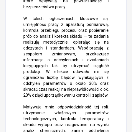
które wpływają na powtarzalność i
bezpieczeństwo pracy.
W takich ogłoszeniach kluczowe są:
umiejętność pracy z aparaturą pomiarową,
kontrola przebiegu procesu oraz pobieranie
prób do analiz i korekta składu — te zadania
realizuję metodycznie, opierając się na
odczytach i standardach. Współpracuję z
zespołem zmianowym, przekazując
informacje o odchyleniach i działaniach
korygujących tak, by utrzymać ciągłość
produkcji. W efekcie udawało mi się
ograniczać liczbę błędów wynikających z
odchyleń parametrów o około 30% oraz
skracać czas reakcji na nieprawidłowości o ok.
20% dzięki uporządkowaniu kontroli i zapisów.
Motywuje mnie odpowiedzialność tej roli:
utrzymanie właściwych parametrów
technologicznych, kontrola temperatury i
składu wytopu oraz reagowanie na wyniki
analiz chemicznych, zanim odchylenia