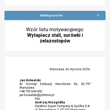
Katalog wzorów
Wzór listu motywacyjnego:
Wytapiacz stali, surówki i
żelazostopów
Warszawa, 06 stycznia 2026r.
Jan Kolwalski
Al. Komisji Edukacji Narodowe 36, 02-797
Warszawa
+48 733 644 002
jan.kowalski@jobtime.pl
Pan
Andrzej Niezgódka
Dyrektor Super Company & Spółka S.A.
ul. Pracodawcy 7, 02-202 Warszawa