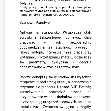
Dotyczy:
Oferty pracy opublikowanej w portalu jobtime.pl na
stanowisko
Wytapiacz stali, surówki i żelazostopów
o
numerze referencyjnym: OP/08/2026/2901
Szanowni Państwo,
Aplikuję na stanowisko Wytapiacza stali,
surówki i żelazostopów, ponieważ chcę
pracować w roli bezpośrednio
odpowiedzialnej za stabilność procesu i
jakość wytopu. Interesuje mnie praca przy
wytapianiu i przetapianiu metalu, gdzie liczą
się parametry, dyscyplina i decyzje
podejmowane w czasie rzeczywistym.
Dobrze odnajduję się w środowisku wysokich
temperatur i pod presją czasu, a jednocześnie
trzymam się procedur i zasad BHP. Potrafię
konsekwentnie prowadzić proces: od
przygotowania wsadu i dodatków stopowych,
przez obsługę urządzeń piecowych, po spust
metalu i żużla. Zwracam uwagę na szczegóły,