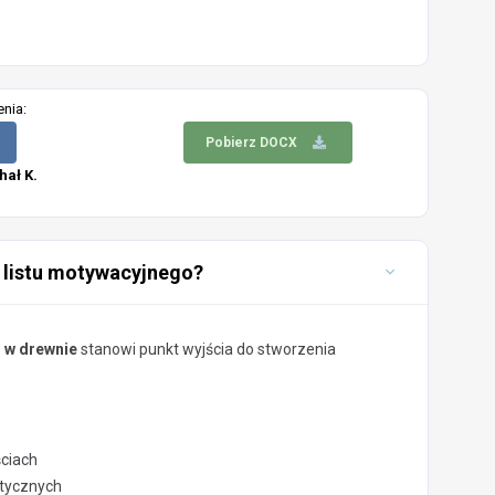
enia:
Pobierz DOCX
hał K.
 listu motywacyjnego?
 w drewnie
stanowi punkt wyjścia do stworzenia
ściach
stycznych