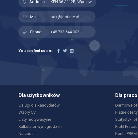
Address:
KEN 36 / 112B, Warsaw
Mail:
bok@jobtime.pl
Phone:
+48 733 644 002
You can find us on::
Dla użytkowników
Dla prac
Usługi dla kandydatów
Darmowe ofe
Wzory CV
Płatne oferty
Listy motywacyjne
Statystyki of
Kalkulator wynagrodzeń
Profil Praco
Narzędzia
Konta PREM