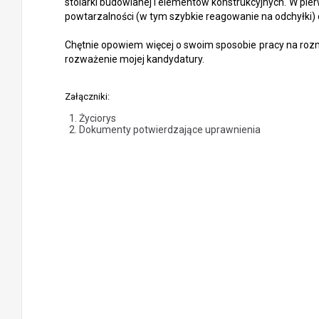
stolarki budowlanej i elementów konstrukcyjnych. W pi
powtarzalności (w tym szybkie reagowanie na odchyłki) 
Chętnie opowiem więcej o swoim sposobie pracy na rozm
rozważenie mojej kandydatury.
Załączniki:
Życiorys
Dokumenty potwierdzające uprawnienia