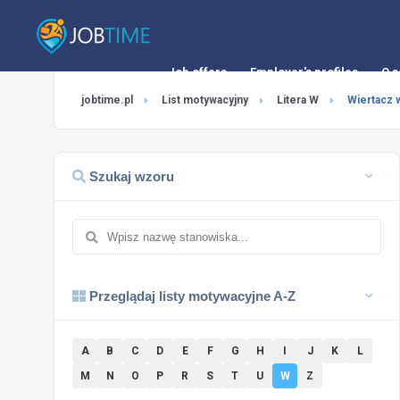
Job offers
Employer's profiles
O s
jobtime.pl
List motywacyjny
Litera W
Wiertacz 
Szukaj wzoru
Przeglądaj listy motywacyjne A-Z
A
B
C
D
E
F
G
H
I
J
K
L
M
N
O
P
R
S
T
U
W
Z