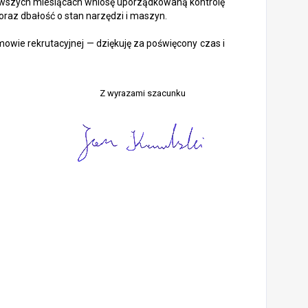
erwszych miesiącach wniosę uporządkowaną kontrolę
oraz dbałość o stan narzędzi i maszyn.
owie rekrutacyjnej — dziękuję za poświęcony czas i
Z wyrazami szacunku