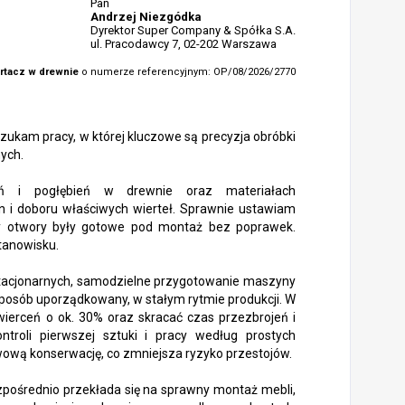
Pan
Andrzej Niezgódka
Dyrektor Super Company & Spółka S.A.
ul. Pracodawcy 7, 02-202 Warszawa
rtacz w drewnie
o numerze referencyjnym: OP/08/2026/2770
zukam pracy, w której kluczowe są precyzja obróbki
ych.
eń i pogłębień w drewnie oraz materiałach
 i doboru właściwych wierteł. Sprawnie ustawiam
by otwory były gotowe pod montaż bez poprawek.
tanowisku.
 i stacjonarnych, samodzielne przygotowanie maszyny
 sposób uporządkowany, w stałym rytmie produkcji. W
wierceń o ok. 30% oraz skracać czas przezbrojeń i
troli pierwszej sztuki i pracy według prostych
awową konserwację, co zmniejsza ryzyko przestojów.
pośrednio przekłada się na sprawny montaż mebli,