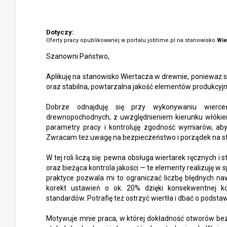
Dotyczy:
Oferty pracy opublikowanej w portalu jobtime.pl na stanowisko
Wie
Szanowni Państwo,
Aplikuję na stanowisko Wiertacza w drewnie, ponieważ s
oraz stabilna, powtarzalna jakość elementów produkcyjn
Dobrze odnajduję się przy wykonywaniu wierc
drewnopochodnych, z uwzględnieniem kierunku włókien
parametry pracy i kontroluję zgodność wymiarów, a
Zwracam też uwagę na bezpieczeństwo i porządek na s
W tej roli liczą się: pewna obsługa wiertarek ręcznych
oraz bieżąca kontrola jakości — te elementy realizuję w
praktyce pozwala mi to ograniczać liczbę błędnych na
korekt ustawień o ok. 20% dzięki konsekwentnej kon
standardów. Potrafię też ostrzyć wiertła i dbać o podst
Motywuje mnie praca, w której dokładność otworów bez