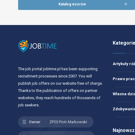
Katalog wzorów
Kategori
Artykuły ró
The job portal jobtime.pl has been supporting
recruitment processes since 2007. You will
Prawo prac
publish job offers on our website free of charge.
Thanks to the publication of offers on partner
Własna dzi
websites, they reach hundreds of thousands of
job seekers.
Zdobywanie
Owner:
ZP20 Piotr Markowski
Najnowsze