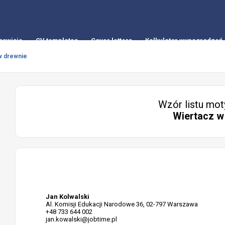
erwisie
CV templates
Cover letters
Kalkulator wynagrodzeń
w drewnie
Wzór listu mot
Wiertacz w
Jan Kolwalski
Al. Komisji Edukacji Narodowe 36, 02-797 Warszawa
+48 733 644 002
jan.kowalski@jobtime.pl