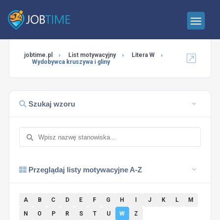
jobtime.pl
List motywacyjny
Litera W
Wydobywca kruszywa i gliny
Szukaj wzoru
Przeglądaj listy motywacyjne A-Z
A
B
C
D
E
F
G
H
I
J
K
L
M
N
O
P
R
S
T
U
W
Z