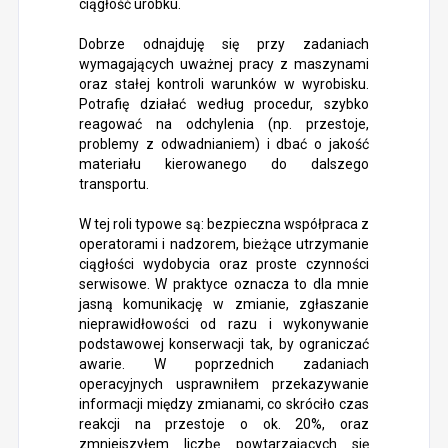
ciągłość urobku.
Dobrze odnajduję się przy zadaniach
wymagających uważnej pracy z maszynami
oraz stałej kontroli warunków w wyrobisku.
Potrafię działać według procedur, szybko
reagować na odchylenia (np. przestoje,
problemy z odwadnianiem) i dbać o jakość
materiału kierowanego do dalszego
transportu.
W tej roli typowe są: bezpieczna współpraca z
operatorami i nadzorem, bieżące utrzymanie
ciągłości wydobycia oraz proste czynności
serwisowe. W praktyce oznacza to dla mnie
jasną komunikację w zmianie, zgłaszanie
nieprawidłowości od razu i wykonywanie
podstawowej konserwacji tak, by ograniczać
awarie. W poprzednich zadaniach
operacyjnych usprawniłem przekazywanie
informacji między zmianami, co skróciło czas
reakcji na przestoje o ok. 20%, oraz
zmniejszyłem liczbę powtarzających się