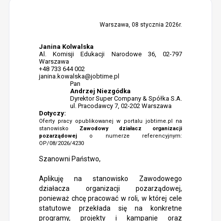
Warszawa, 08 stycznia 2026r.
Janina Kolwalska
Al. Komisji Edukacji Narodowe 36, 02-797
Warszawa
+48 733 644 002
janina.kowalska@jobtime.pl
Pan
Andrzej Niezgódka
Dyrektor Super Company & Spółka S.A.
ul. Pracodawcy 7, 02-202 Warszawa
Dotyczy:
Oferty pracy opublikowanej w portalu jobtime.pl na
stanowisko
Zawodowy działacz organizacji
pozarządowej
o numerze referencyjnym:
OP/08/2026/4230
Szanowni Państwo,
Aplikuję na stanowisko Zawodowego
działacza organizacji pozarządowej,
ponieważ chcę pracować w roli, w której cele
statutowe przekłada się na konkretne
programy, projekty i kampanie oraz