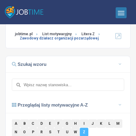
jobtime.pl
List motywacyjny
Litera Z
Zawodowy działacz organizacji pozarządowej
Szukaj wzoru
Przeglądaj listy motywacyjne A-Z
A
B
C
D
E
F
G
H
I
J
K
L
M
N
O
P
R
S
T
U
W
Z