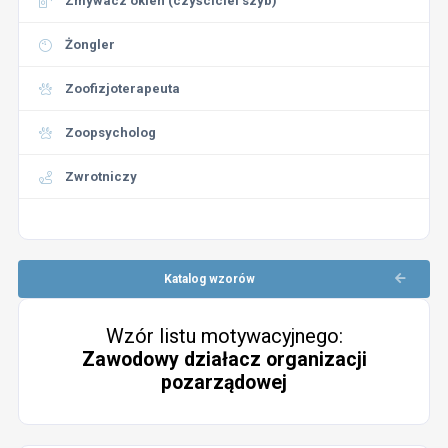
Zmywacz okien (czyściciel szyb)
Żongler
Zoofizjoterapeuta
Zoopsycholog
Zwrotniczy
Katalog wzorów
Wzór listu motywacyjnego:
Zawodowy działacz organizacji
pozarządowej