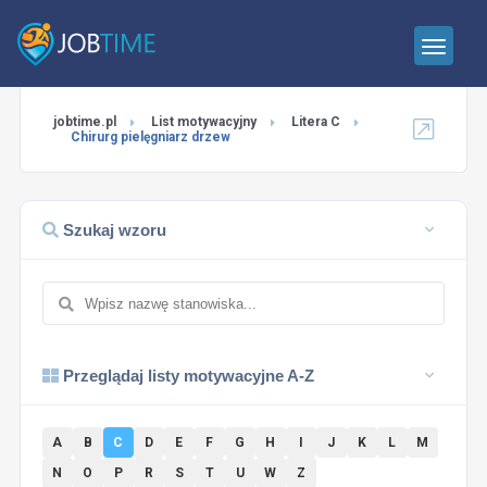
jobtime.pl
List motywacyjny
Litera C
Chirurg pielęgniarz drzew
Szukaj wzoru
Przeglądaj listy motywacyjne A-Z
A
B
C
D
E
F
G
H
I
J
K
L
M
N
O
P
R
S
T
U
W
Z