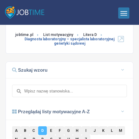
jobtime.pl
List motywacyjny
Litera D
Diagnosta laboratoryjny – specjalista laboratoryjnej
genetyki sądowej
Szukaj wzoru
Przeglądaj listy motywacyjne A-Z
A
B
C
D
E
F
G
H
I
J
K
L
M