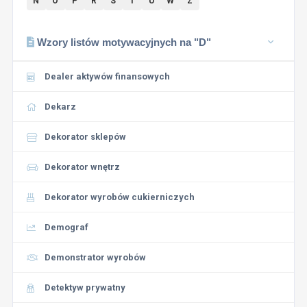
N
O
P
R
S
T
U
W
Z
Wzory listów motywacyjnych na "D"
Dealer aktywów finansowych
Dekarz
Dekorator sklepów
Dekorator wnętrz
Dekorator wyrobów cukierniczych
Demograf
Demonstrator wyrobów
Detektyw prywatny