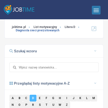
jobtime.pl
List motywacyjny
Litera D
Diagnosta sieci preizolowanych
Szukaj wzoru
Przeglądaj listy motywacyjne A-Z
A
B
C
D
E
F
G
H
I
J
K
L
M
N
O
P
R
S
T
U
W
Z