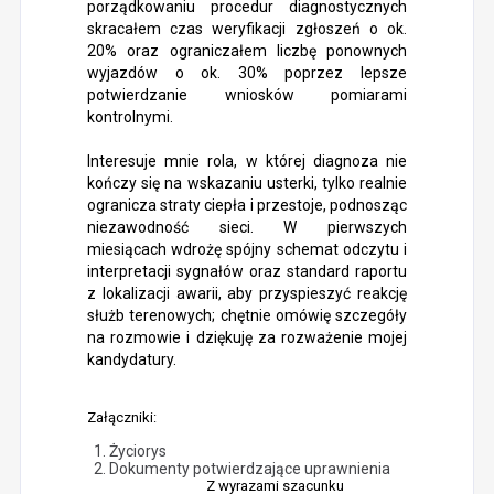
porządkowaniu procedur diagnostycznych
skracałem czas weryfikacji zgłoszeń o ok.
20% oraz ograniczałem liczbę ponownych
wyjazdów o ok. 30% poprzez lepsze
potwierdzanie wniosków pomiarami
kontrolnymi.
Interesuje mnie rola, w której diagnoza nie
kończy się na wskazaniu usterki, tylko realnie
ogranicza straty ciepła i przestoje, podnosząc
niezawodność sieci. W pierwszych
miesiącach wdrożę spójny schemat odczytu i
interpretacji sygnałów oraz standard raportu
z lokalizacji awarii, aby przyspieszyć reakcję
służb terenowych; chętnie omówię szczegóły
na rozmowie i dziękuję za rozważenie mojej
kandydatury.
Załączniki:
Życiorys
Dokumenty potwierdzające uprawnienia
Z wyrazami szacunku