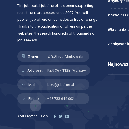
Artykuły ró
The job portal jobtime.pl has been supporting
recruitment processes since 2007. You will
Prawo prac
publish job offers on our website free of charge.
Thanks to the publication of offers on partner
Własna dzi
websites, they reach hundreds of thousands of
job seekers.
Zdobywanie
Owner:
ZP20 Piotr Markowski
Najnowsze
Address:
KEN 36 / 112B, Warsaw
Mail:
bok@jobtime.pl
Phone:
+48 733 644 002
You can find us on::