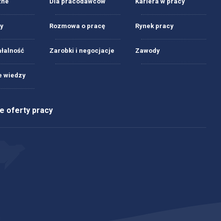
żne
Dla pracodawców
Kariera w pracy
y
Rozmowa o pracę
Rynek pracy
ałalność
Zarobki i negocjacje
Zawody
 wiedzy
 oferty pracy