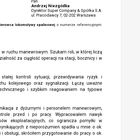
Pan
Andrzej Niezgódka
Dyrektor Super Company & Spółka S.A.
ul. Pracodawcy 7, 02-202 Warszawa
ierowca lokomotywy spalinowej
o numerze referencyjnym:
j w ruchu manewrowym. Szukam roli, w której liczą
ialność za ciągłość operacji na stacji, bocznicy i w
ałej kontroli sytuacji, przewidywania ryzyk i
hu kolejowego oraz sygnalizacji. Łączę uważne
technicznego i szybkim reagowaniem na typowe
nikacja z dyżurnymi i personelem manewrowym,
ntrole przed i po pracy. Wypracowałem nawyk
isów eksploatacyjnych, co ogranicza pomyłki w
wynikających z nieporozumień spadła u mnie o ok.
 i obsługi, skróciłem przygotowanie do pracy o ok.