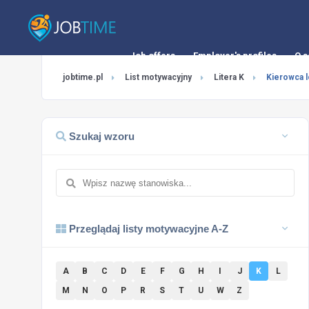
Job offers
Employer's profiles
O s
jobtime.pl
List motywacyjny
Litera K
Kierowca 
Szukaj wzoru
Przeglądaj listy motywacyjne A-Z
A
B
C
D
E
F
G
H
I
J
K
L
M
N
O
P
R
S
T
U
W
Z