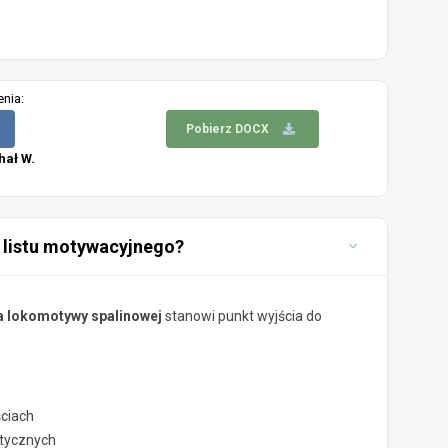
enia:
Pobierz DOCX
hał W.
 listu motywacyjnego?
a lokomotywy spalinowej
stanowi punkt wyjścia do
ściach
stycznych