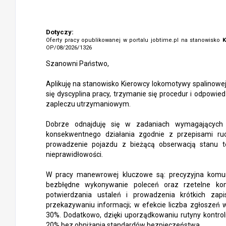
Dotyczy:
Oferty pracy opublikowanej w portalu jobtime.pl na stanowisko
K
OP/08/2026/1326
Szanowni Państwo,
Aplikuję na stanowisko Kierowcy lokomotywy spalinowe
się dyscyplina pracy, trzymanie się procedur i odpowiedz
zapleczu utrzymaniowym.
Dobrze odnajduję się w zadaniach wymagających st
konsekwentnego działania zgodnie z przepisami ruc
prowadzenie pojazdu z bieżącą obserwacją stanu 
nieprawidłowości.
W pracy manewrowej kluczowe są: precyzyjna komu
bezbłędne wykonywanie poleceń oraz rzetelne ko
potwierdzania ustaleń i prowadzenia krótkich zap
przekazywaniu informacji; w efekcie liczba zgłoszeń 
30%. Dodatkowo, dzięki uporządkowaniu rutyny kontroli
20% bez obniżania standardów bezpieczeństwa.