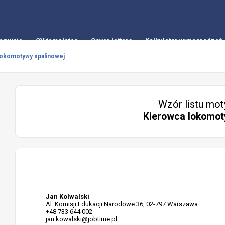
erwisie
CV templates
Cover letters
Kalkulator wynagrodzeń
lokomotywy spalinowej
Wzór listu mot
Kierowca lokomot
Jan Kolwalski
Al. Komisji Edukacji Narodowe 36, 02-797 Warszawa
+48 733 644 002
jan.kowalski@jobtime.pl