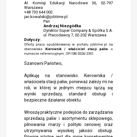
Al. Komisji Edukacji Narodowe 36, 02-797
Warszawa
+48 733 644 002
jan.kowalski@jobtime.pl
Pan
Andrzej Niezgódka
Dyrektor Super Company & Spółka S.A.
ul. Pracodawcy 7, 02-202 Warszawa
Dotyczy:
Oferty pracy opublikowanej w portalu jobtime.pl na
stanowisko
Kierownik / właściciel stacji paliw
o
numerze referencyjnym: OP/08/2026/2351
Szanowni Państwo,
Aplikuję na stanowisko Kierownika /
właściciela stacji paliw, ponieważ zależy mi na
roli, w której w jednym miejscu łączą się
wyniki sprzedaży, standard obsługi i
bezpieczne działanie obiektu.
Wnoszę praktyczne podejście do zarządzania
sprzedażą paliw i asortymentu sklepowego,
pilnowania marży i polityki cenowej oraz
utrzymywania wysokiej jakości obsługi.
Równie istotne jest dla mnie konsekwentne