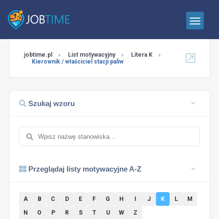
jobtime.pl
List motywacyjny
Litera K
Kierownik / właściciel stacji paliw
Szukaj wzoru
Przeglądaj listy motywacyjne A-Z
A
B
C
D
E
F
G
H
I
J
K
L
M
N
O
P
R
S
T
U
W
Z