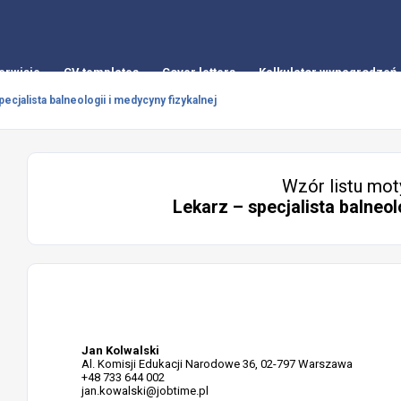
erwisie
CV templates
Cover letters
Kalkulator wynagrodzeń
ecjalista balneologii i medycyny fizykalnej
Wzór listu mot
Lekarz – specjalista balneol
Jan Kolwalski
Al. Komisji Edukacji Narodowe 36, 02-797 Warszawa
+48 733 644 002
jan.kowalski@jobtime.pl