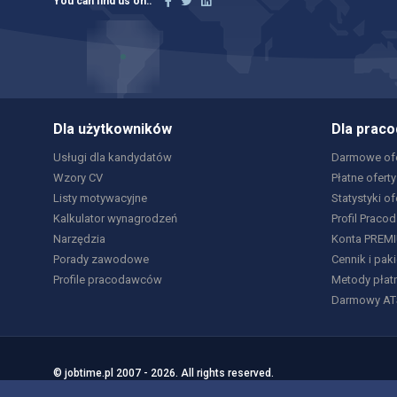
You can find us on::
Dla użytkowników
Dla prac
Usługi dla kandydatów
Darmowe ofe
Wzory CV
Płatne oferty
Listy motywacyjne
Statystyki of
Kalkulator wynagrodzeń
Profil Praco
Narzędzia
Konta PREM
Porady zawodowe
Cennik i paki
Profile pracodawców
Metody płat
Darmowy AT
© jobtime.pl 2007 - 2026. All rights reserved.