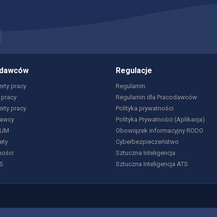
odawców
Regulacje
rty pracy
Regulamin
 pracy
Regulamin dla Pracodawców
erty pracy
Polityka prywatności
dawcy
Polityka Prywatności (Aplikacja)
IUM
Obowiązek informacyjny RODO
ety
Cyberbezpieczeństwo
ności
Sztuczna Inteligencja
S
Sztuczna Inteligencja ATS