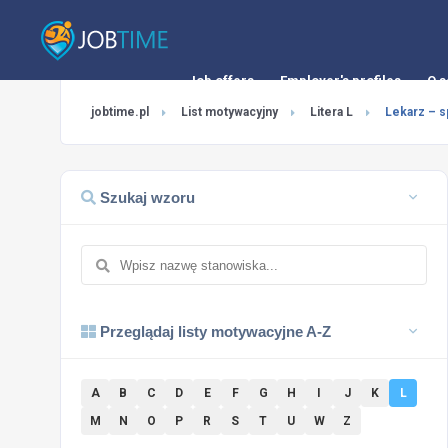
Job offers
Employer's profiles
O s
jobtime.pl
List motywacyjny
Litera L
Lekarz – sp
Szukaj wzoru
Przeglądaj listy motywacyjne A-Z
A
B
C
D
E
F
G
H
I
J
K
L
M
N
O
P
R
S
T
U
W
Z