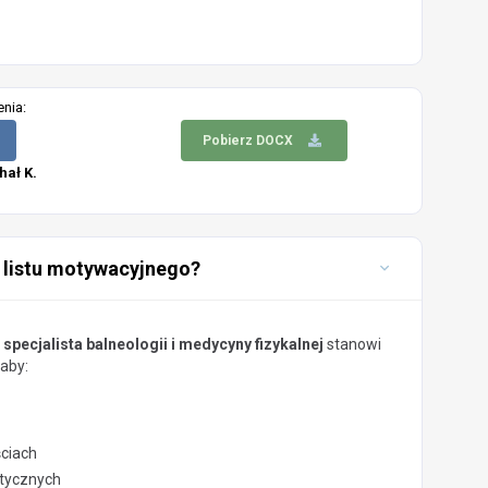
enia:
Pobierz DOCX
hał K.
 listu motywacyjnego?
 specjalista balneologii i medycyny fizykalnej
stanowi
aby:
ściach
stycznych