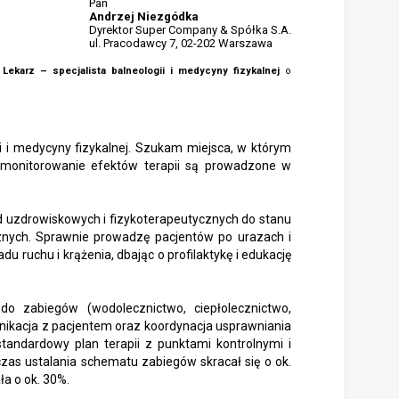
Pan
Andrzej Niezgódka
Dyrektor Super Company & Spółka S.A.
ul. Pracodawcy 7, 02-202 Warszawa
o
Lekarz – specjalista balneologii i medycyny fizykalnej
o
ii i medycyny fizykalnej. Szukam miejsca, w którym
e monitorowanie efektów terapii są prowadzone w
 uzdrowiskowych i fizykoterapeutycznych do stanu
icznych. Sprawnie prowadzę pacjentów po urazach i
u ruchu i krążenia, dbając o profilaktykę i edukację
 do zabiegów (wodolecznictwo, ciepłolecznictwo,
munikacja z pacjentem oraz koordynacja usprawniania
tandardowy plan terapii z punktami kontrolnymi i
czas ustalania schematu zabiegów skracał się o ok.
a o ok. 30%.