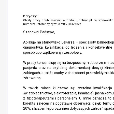
Dotyczy:
Oferty pracy opublikowanej w portalu jobtime.pl na stanowisk
numerze referencyjnym: OP/08/2026/5827
Szanowni Państwo,
Aplikuję na stanowisko Lekarza – specjalisty balneolog
diagnostyka, kwalifikacja do leczenia i konsekwentn
sposób uporządkowany i zespołowy.
W pracy koncentruję się na bezpiecznym doborze metod
pacjenta oraz na czytelnej dokumentacji decyzji klin
zabiegach, a także osoby z chorobami przewlekłymi układ
zdrowotną.
W takich rolach kluczowe są: rzetelna kwalifikacja
światłolecznictwo, elektroterapia, inhalacje), jasna ko
z fizjoterapeutami i personelem. U mnie oznacza to s
korektą zaleceń na podstawie obserwacji; dzięki temu 
20%, a liczba nieporozumień dotyczących zaleceń spadał