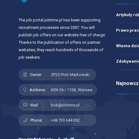
Artykuły ró
The job portal jobtime.pl has been supporting
recruitment processes since 2007. You will
Prawo prac
publish job offers on our website free of charge.
Thanks to the publication of offers on partner
Własna dzi
websites, they reach hundreds of thousands of
job seekers.
Zdobywanie
Owner:
ZP20 Piotr Markowski
Najnowsze
Address:
KEN 36 / 112B, Warsaw
Mail:
bok@jobtime.pl
Phone:
+48 733 644 002