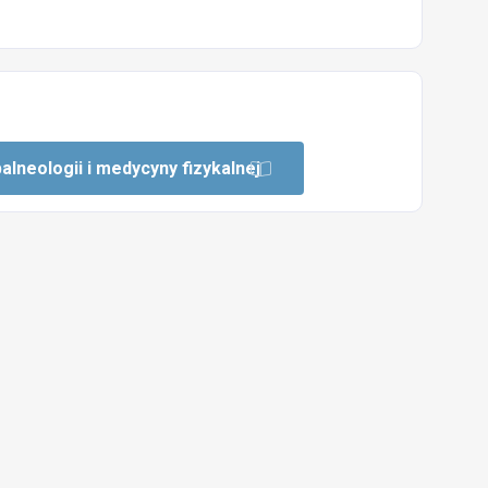
alneologii i medycyny fizykalnej