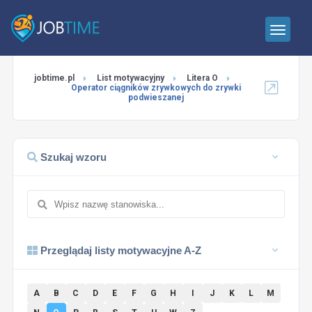
jobtime.pl
List motywacyjny
Litera O
Operator ciągników zrywkowych do zrywki
podwieszanej
Szukaj wzoru
Przeglądaj listy motywacyjne A-Z
A
B
C
D
E
F
G
H
I
J
K
L
M