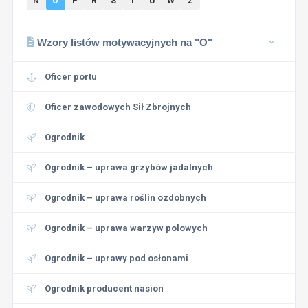
N
O
P
R
S
T
U
W
Z
Wzory listów motywacyjnych na "O"
Oficer portu
Oficer zawodowych Sił Zbrojnych
Ogrodnik
Ogrodnik – uprawa grzybów jadalnych
Ogrodnik – uprawa roślin ozdobnych
Ogrodnik – uprawa warzyw polowych
Ogrodnik – uprawy pod osłonami
Ogrodnik producent nasion