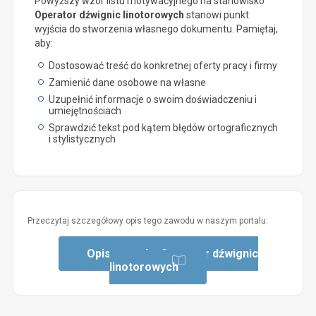
Powyższy wzór listu motywacyjnego na stanowisko
Operator dźwignic linotorowych
stanowi punkt
wyjścia do stworzenia własnego dokumentu. Pamiętaj,
aby:
Dostosować treść do konkretnej oferty pracy i firmy
Zamienić dane osobowe na własne
Uzupełnić informacje o swoim doświadczeniu i
umiejętnościach
Sprawdzić tekst pod kątem błędów ortograficznych
i stylistycznych
Przeczytaj szczegółowy opis tego zawodu w naszym portalu:
Opis zawodu: Operator dźwignic
linotorowych