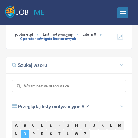
jobtime.pl
List motywacyjny
Litera O
Operator dźwignic linotorowych
Szukaj wzoru
Przeglądaj listy motywacyjne A-Z
A
B
C
D
E
F
G
H
I
J
K
L
M
N
O
P
R
S
T
U
W
Z