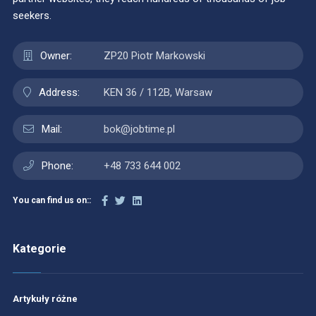
seekers.
Owner:
ZP20 Piotr Markowski
Address:
KEN 36 / 112B, Warsaw
Mail:
bok@jobtime.pl
Phone:
+48 733 644 002
You can find us on::
Kategorie
Artykuły różne