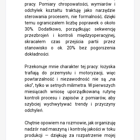
pracy. Pomiary chropowatości, wymiarów i
odchyłek kształtu traktuję jako narzędzie
sterowania procesem, nie formalność; dzięki
temu ograniczałem liczbę poprawek o około
30%. Dodatkowo, porządkując sekwencję
przezbrojeń i kontroli międzyoperacyjnej,
skracałem czas przejścia partii przez
stanowisko o ok. 20% bez pogorszenia
dokładności.
Przekonuje mnie charakter tej pracy: łożyska
trafiają do przemysłu i motoryzacji, więc
powtarzalność i niezawodność nie są „na
oko”, tylko w setnych milimetra. W pierwszych
miesiącach wniosę uporządkowaną rutynę
kontroli procesu i zapisów z pomiarów, aby
szybciej wychwytywać trendy i przyczyny
odchyleń.
Chętnie opowiem na rozmowie, jak organizuję
nadzór nad maszyną i kontrolę jakości w toku
produkcji — dziękuję za rozpatrzenie mojej