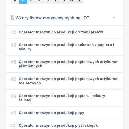
N
O
P
R
S
T
U
W
Z
Wzory listów motywacyjnych na "O"
Operator maszyn do produkcji drutów i prętów
Operator maszyn do produkcji opakowań z papieru i
tektury
Operator maszyn do produkcji papierowych artykułów
piśmiennych
Operator maszyn do produkcji papierowych artykułów
toaletowych
Operator maszyn do produkcji papieru i tektury
falistej
Operator maszyn do produkcji papy
Operator maszyn do produkcji płyt i sklejek