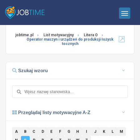
jobtime.pl
List motywacyjny
Litera O
Operator maszyn i urządzeń do produkcji łożysk
tocznych
Szukaj wzoru
Przeglądaj listy motywacyjne A-Z
A
B
C
D
E
F
G
H
I
J
K
L
M