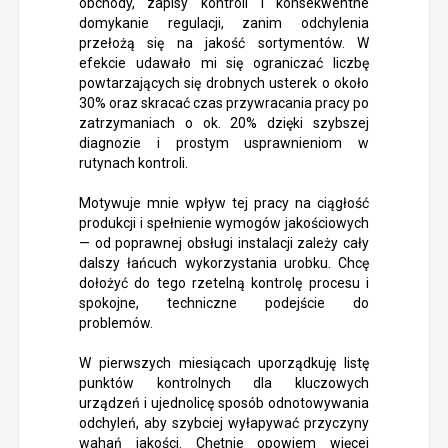
obchody, zapisy kontroli i konsekwentne
domykanie regulacji, zanim odchylenia
przełożą się na jakość sortymentów. W
efekcie udawało mi się ograniczać liczbę
powtarzających się drobnych usterek o około
30% oraz skracać czas przywracania pracy po
zatrzymaniach o ok. 20% dzięki szybszej
diagnozie i prostym usprawnieniom w
rutynach kontroli.
Motywuje mnie wpływ tej pracy na ciągłość
produkcji i spełnienie wymogów jakościowych
— od poprawnej obsługi instalacji zależy cały
dalszy łańcuch wykorzystania urobku. Chcę
dołożyć do tego rzetelną kontrolę procesu i
spokojne, techniczne podejście do
problemów.
W pierwszych miesiącach uporządkuję listę
punktów kontrolnych dla kluczowych
urządzeń i ujednolicę sposób odnotowywania
odchyleń, aby szybciej wyłapywać przyczyny
wahań jakości. Chętnie opowiem więcej