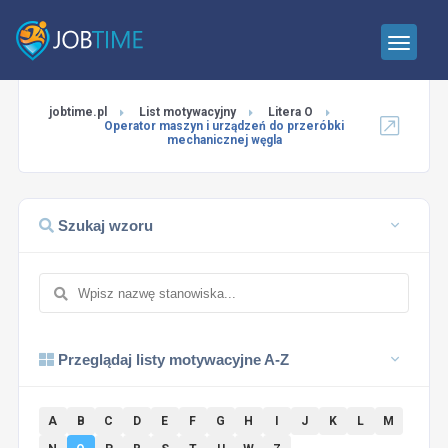
jobtime.pl
List motywacyjny
Litera O
Operator maszyn i urządzeń do przeróbki
mechanicznej węgla
Szukaj wzoru
Przeglądaj listy motywacyjne A-Z
A
B
C
D
E
F
G
H
I
J
K
L
M