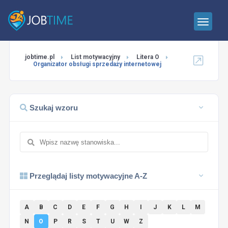
jobtime.pl
List motywacyjny
Litera O
Organizator obsługi sprzedaży internetowej
Szukaj wzoru
Przeglądaj listy motywacyjne A-Z
A
B
C
D
E
F
G
H
I
J
K
L
M
N
O
P
R
S
T
U
W
Z