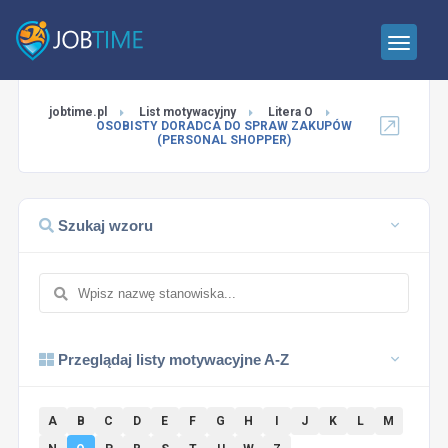
jobtime.pl
List motywacyjny
Litera O
OSOBISTY DORADCA DO SPRAW ZAKUPÓW
(PERSONAL SHOPPER)
Szukaj wzoru
Przeglądaj listy motywacyjne A-Z
A
B
C
D
E
F
G
H
I
J
K
L
M