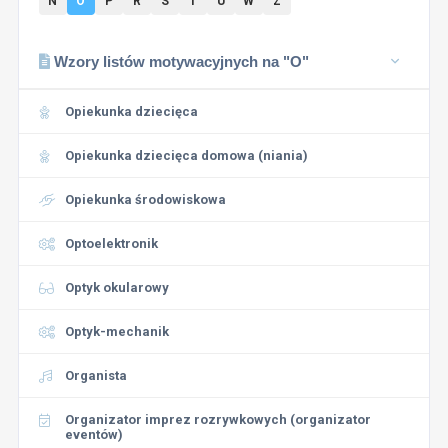
N
O
P
R
S
T
U
W
Z
Wzory listów motywacyjnych na "O"
Opiekunka dziecięca
Opiekunka dziecięca domowa (niania)
Opiekunka środowiskowa
Optoelektronik
Optyk okularowy
Optyk-mechanik
Organista
Organizator imprez rozrywkowych (organizator
eventów)