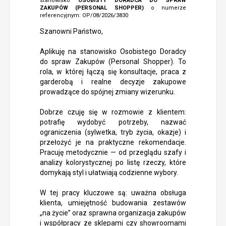
stanowisko
OSOBISTY DORADCA DO SPRAW
ZAKUPÓW (PERSONAL SHOPPER)
o numerze
referencyjnym: OP/08/2026/3830
Szanowni Państwo,
Aplikuję na stanowisko Osobistego Doradcy
do spraw Zakupów (Personal Shopper). To
rola, w której łączą się konsultacje, praca z
garderobą i realne decyzje zakupowe
prowadzące do spójnej zmiany wizerunku.
Dobrze czuję się w rozmowie z klientem:
potrafię wydobyć potrzeby, nazwać
ograniczenia (sylwetka, tryb życia, okazje) i
przełożyć je na praktyczne rekomendacje.
Pracuję metodycznie — od przeglądu szafy i
analizy kolorystycznej po listę rzeczy, które
domykają styl i ułatwiają codzienne wybory.
W tej pracy kluczowe są: uważna obsługa
klienta, umiejętność budowania zestawów
„na życie” oraz sprawna organizacja zakupów
i współpracy ze sklepami czy showroomami