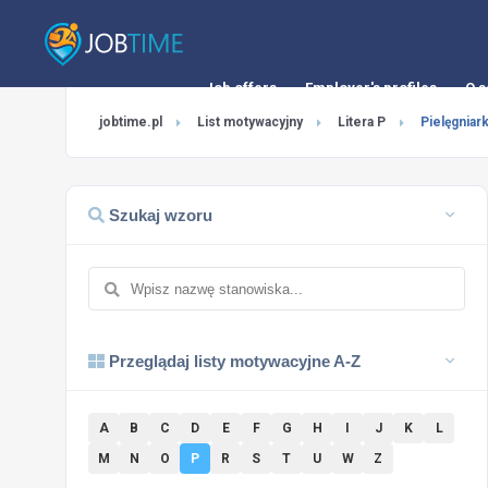
Job offers
Employer's profiles
O s
jobtime.pl
List motywacyjny
Litera P
Pielęgniark
Szukaj wzoru
Przeglądaj listy motywacyjne A-Z
A
B
C
D
E
F
G
H
I
J
K
L
M
N
O
P
R
S
T
U
W
Z