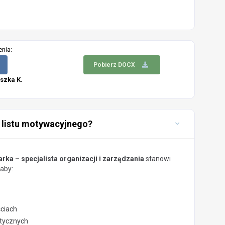
enia:
Pobierz DOCX
szka K.
 listu motywacyjnego?
arka – specjalista organizacji i zarządzania
stanowi
aby:
ściach
stycznych