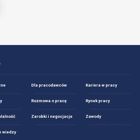
e
żne
Dla pracodawców
Kariera w pracy
y
Rozmowa o pracę
Rynek pracy
ałalność
Zarobki i negocjacje
Zawody
 wiedzy