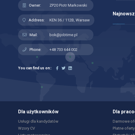
Owner:
ZP20 Piotr Markowski
Najnowsze
Address:
KEN 36 / 112B, Warsaw
Mail:
bok@jobtime.pl
Phone:
+48 733 644 002
You can find us on::
Dla użytkowników
Dla prac
Usługi dla kandydatów
Darmowe ofe
Wzory CV
Płatne oferty