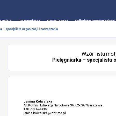
erwisie
CV templates
Cover letters
Kalkulator wynagrodzeń
a – specjalista organizacji i zarządzania
Wzór listu mot
Pielęgniarka – specjalista 
Janina Kolwalska
Al. Komisji Edukacji Narodowe 36, 02-797 Warszawa
+48 733 644 002
janina.kowalska@jobtime.pl