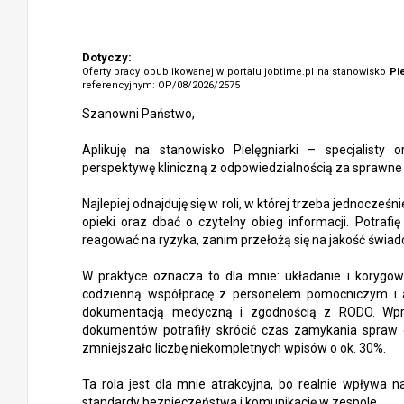
Dotyczy:
Oferty pracy opublikowanej w portalu jobtime.pl na stanowisko
Pie
referencyjnym: OP/08/2026/2575
Szanowni Państwo,
Aplikuję na stanowisko Pielęgniarki – specjalisty 
perspektywę kliniczną z odpowiedzialnością za sprawne
Najlepiej odnajduję się w roli, w której trzeba jednocz
opieki oraz dbać o czytelny obieg informacji. Potraf
reagować na ryzyka, zanim przełożą się na jakość świad
W praktyce oznacza to dla mnie: układanie i korygow
codzienną współpracę z personelem pomocniczym i 
dokumentacją medyczną i zgodnością z RODO. Wp
dokumentów potrafiły skrócić czas zamykania spraw 
zmniejszało liczbę niekompletnych wpisów o ok. 30%.
Ta rola jest dla mnie atrakcyjna, bo realnie wpływa n
standardy bezpieczeństwa i komunikację w zespole.