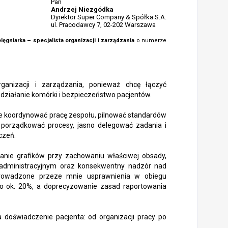
Pan
Andrzej Niezgódka
Dyrektor Super Company & Spółka S.A.
ul. Pracodawcy 7, 02-202 Warszawa
lęgniarka – specjalista organizacji i zarządzania
o numerze
organizacji i zarządzania, ponieważ chcę łączyć
 działanie komórki i bezpieczeństwo pacjentów.
eśnie koordynować pracę zespołu, pilnować standardów
ię porządkować procesy, jasno delegować zadania i
czeń.
anie grafików przy zachowaniu właściwej obsady,
administracyjnym oraz konsekwentny nadzór nad
rowadzone przeze mnie usprawnienia w obiegu
o ok. 20%, a doprecyzowanie zasad raportowania
a doświadczenie pacjenta: od organizacji pracy po